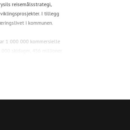
ysils reisemålsstrategi,
iklingsprosjekter. I tillegg
æringslivet i kommunen.
i har 1 000 000 kommersielle
 000 skidager, 456 millioner
km med langrennsløyper. Over
 sykkelparker, over 65 km
r og arrangementer. 84 % av de
Trysil reiselivsstrategi 2030
med en offensiv satsning på å
onal destinasjon.