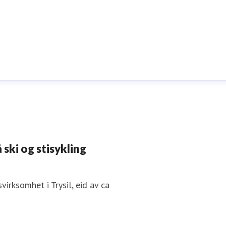
 ski og stisykling
irksomhet i Trysil, eid av ca