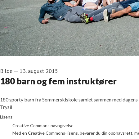
Bilde
—
13. august 2015
180 barn og fem instruktører
180 sporty barn fra Sommerskiskole samlet sammen med dagens i
Trysil
go to media item
Lisens:
Creative Commons navngivelse
Med en Creative Commons-lisens, bevarer du din opphavsrett, men t