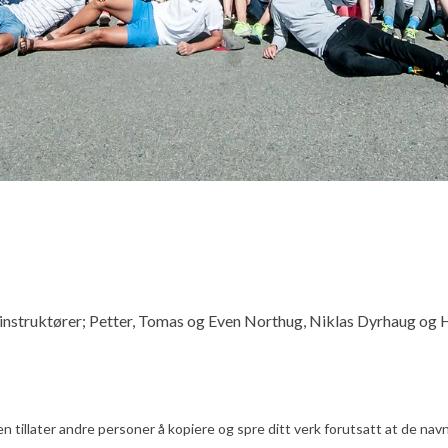
nstruktører; Petter, Tomas og Even Northug, Niklas Dyrhaug og 
illater andre personer å kopiere og spre ditt verk forutsatt at de navng