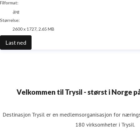
Filformat:
.jpg
Størrelse:
2600 x 1727, 2.65 MB
Last ned
Velkommen til Trysil - størst i Norge på
Destinasjon Trysil er en medlemsorganisasjon for næringsv
180 virksomheter i Trysil.