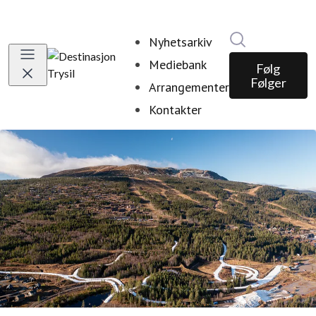
Søk i nyhetsr
Nyhetsarkiv
Mediebank
Følg
Følger
Arrangementer
Kontakter