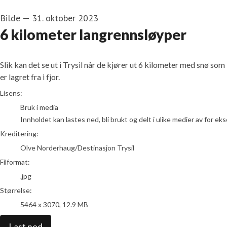
Bilde
—
31. oktober 2023
6 kilometer langrennsløyper
Slik kan det se ut i Trysil når de kjører ut 6 kilometer med snø som
er lagret fra i fjor.
Olve Norderhaug/Destinasjon Trysil
Lisens:
Bruk i media
Innholdet kan lastes ned, bli brukt og delt i ulike medier av for e
Kreditering:
Olve Norderhaug/Destinasjon Trysil
Filformat:
.jpg
Størrelse:
5464 x 3070, 12.9 MB
Last ned