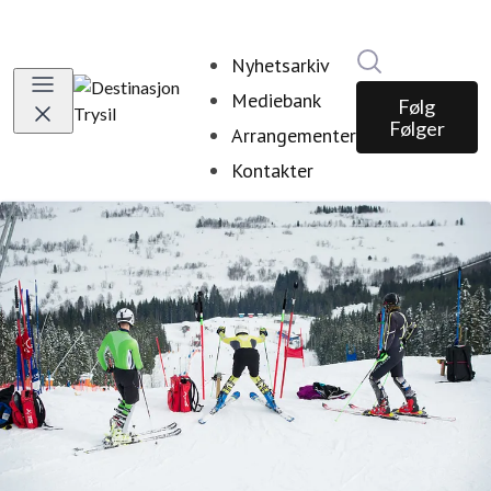
Søk i nyhetsr
Nyhetsarkiv
Mediebank
Følg
Følger
Arrangementer
Kontakter