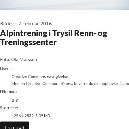
Bilde
—
2. februar 2016
Alpintrening i Trysil Renn- og
Treningssenter
Foto: Ola Matsson
go to media item
Lisens:
Creative Commons navngivelse
Med en Creative Commons-lisens, bevarer du din opphavsrett, men t
Filformat:
.jpg
Størrelse:
4256 x 2832, 5.09 MB
Last ned