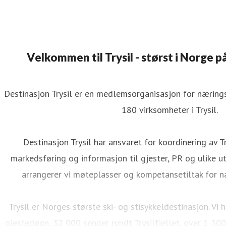
Velkommen til Trysil - størst i Norge på
Destinasjon Trysil er en medlemsorganisasjon for næringsv
180 virksomheter i Trysil.
Destinasjon Trysil har ansvaret for koordinering av Tr
markedsføring og informasjon til gjester, PR og ulike utv
arrangerer vi møteplasser og kompetansetiltak for n
Trysil er Norges største ski- og stisykkeldestinasjon. V
gjestedøgn, 32 000 senger rundt Trysilfjellet, over 1 300