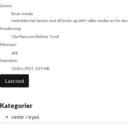
Ola Matsson/SkiStar Trysil
Lisens:
Bruk i media
Innholdet kan lastes ned, bli brukt og delt i ulike medier av for e
Kreditering:
Ola Matsson/SkiStar Trysil
Filformat:
.jpg
Størrelse:
5236 x 3927, 10.9 MB
Last ned
Kategorier
vinter i trysil