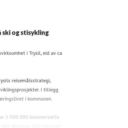
 ski og stisykling
irksomhet i Trysil, eid av ca
ysils reisemålsstrategi,
iklingsprosjekter. I tillegg
æringslivet i kommunen.
i har 1 000 000 kommersielle
 000 skidager, 456 millioner