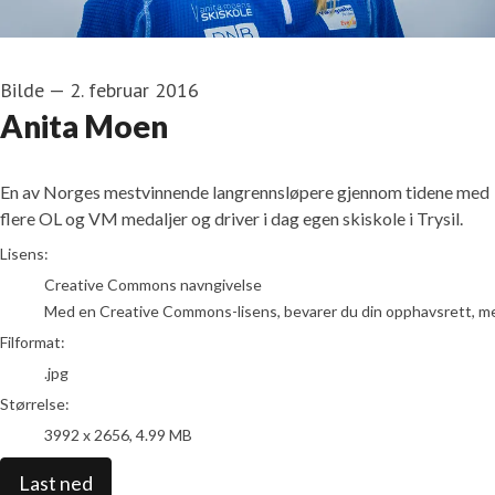
Bilde
—
2. februar 2016
Anita Moen
En av Norges mestvinnende langrennsløpere gjennom tidene med
flere OL og VM medaljer og driver i dag egen skiskole i Trysil.
go to media item
Lisens:
Creative Commons navngivelse
Med en Creative Commons-lisens, bevarer du din opphavsrett, men t
Filformat:
.jpg
Størrelse:
3992 x 2656, 4.99 MB
Last ned