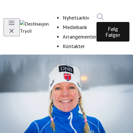
Søk i nyhetsr
Nyhetsarkiv
Mediebank
Følg
Følger
Arrangementer
Kontakter