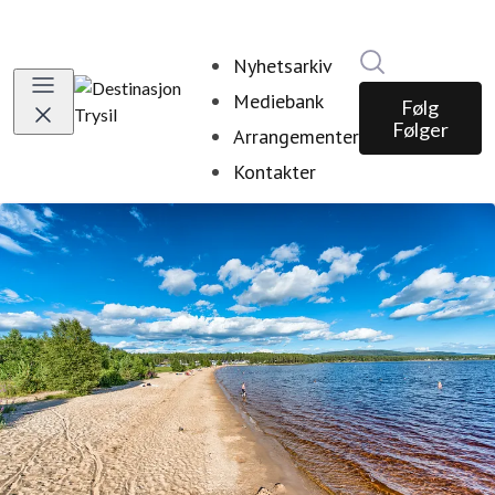
Søk i nyhetsr
Nyhetsarkiv
Mediebank
Følg
Følger
Arrangementer
Kontakter