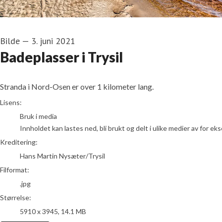
Bilde
—
3. juni 2021
Badeplasser i Trysil
Stranda i Nord-Osen er over 1 kilometer lang.
Hans Martin Nysæter/Trysil
Lisens:
Bruk i media
Innholdet kan lastes ned, bli brukt og delt i ulike medier av for e
Kreditering:
Hans Martin Nysæter/Trysil
Filformat:
.jpg
Størrelse:
5910 x 3945, 14.1 MB