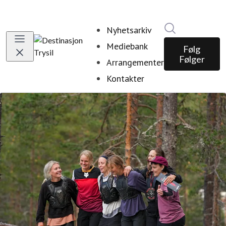
Søk i nyhetsr
Nyhetsarkiv
Mediebank
Følg
Følger
Arrangementer
Kontakter