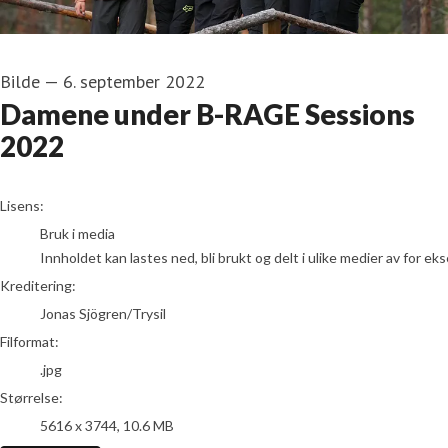
Bilde
—
6. september 2022
Damene under B-RAGE Sessions
2022
Jonas Sjögren/Trysil
Lisens:
Bruk i media
Innholdet kan lastes ned, bli brukt og delt i ulike medier av for e
Kreditering:
Jonas Sjögren/Trysil
Filformat:
.jpg
Størrelse:
5616 x 3744, 10.6 MB