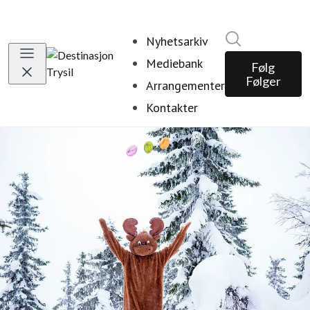
Søk i nyhetsr
Nyhetsarkiv
Mediebank
Følg
Følger
Arrangementer
Kontakter