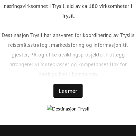
næringsvirksomhet i Trysil, eid av ca 180 virksomheter i
Trysil.
Destinasjon Trysil har ansvaret for koordinering av Trysils
reisemålsstrategi, markedsføring og informasjon til
gjester, PR og ulike utviklingsprosjekter. I tillegg
arrangerer vi møteplasser og kompetansetiltak for
næringslivet i kommunen.
Les mer
Trysil er Norges største ski- og stisykkeldestinasjon. Vi har
1 000 000 kommersielle gjestedøgn, 32 000 senger rundt
Trysilfjellet, over 1 300 000 skidager, 456 millioner NOK i
skipassomsetning, 69 bakker, 41 heiser, over 500 km med
langrennsløyper. Over 100 000 sykkeldager, 100 km med