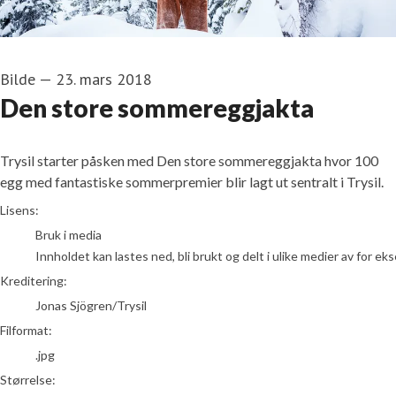
Bilde
—
23. mars 2018
Den store sommereggjakta
Trysil starter påsken med Den store sommereggjakta hvor 100
egg med fantastiske sommerpremier blir lagt ut sentralt i Trysil.
Jonas Sjögren/Trysil
Lisens:
Bruk i media
Innholdet kan lastes ned, bli brukt og delt i ulike medier av for e
Kreditering:
Jonas Sjögren/Trysil
Filformat:
.jpg
Størrelse: