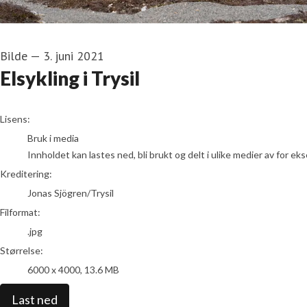
Bilde
—
3. juni 2021
Elsykling i Trysil
Jonas Sjögren/Trysil
Lisens:
Bruk i media
Innholdet kan lastes ned, bli brukt og delt i ulike medier av for e
Kreditering:
Jonas Sjögren/Trysil
Filformat:
.jpg
Størrelse:
6000 x 4000, 13.6 MB
Last ned