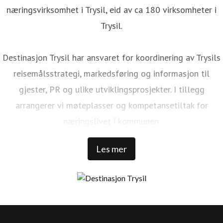
næringsvirksomhet i Trysil, eid av ca 180 virksomheter i
Trysil.
Destinasjon Trysil har ansvaret for koordinering av Trysils
reisemålsstrategi, markedsføring og informasjon til
gjester, PR og ulike utviklingsprosjekter. I tillegg
arrangerer vi møteplasser og kompetansetiltak for
næringslivet i kommunen.
Les mer
Trysil er Norges største ski- og stisykkeldestinasjon. Vi har
1 000 000 kommersielle gjestedøgn, 32 000 senger rundt
Trysilfjellet, over 1 300 000 skidager, 456 millioner NOK i
skipassomsetning, 69 bakker, 41 heiser, over 500 km med
langrennsløyper. Over 100 000 sykkeldager, 100 km med