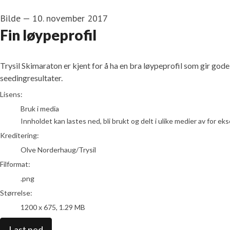
Bilde
—
10. november 2017
Fin løypeprofil
Trysil Skimaraton er kjent for å ha en bra løypeprofil som gir gode
seedingresultater.
Olve Norderhaug/Trysil
Lisens:
Bruk i media
Innholdet kan lastes ned, bli brukt og delt i ulike medier av for e
Kreditering:
Olve Norderhaug/Trysil
Filformat:
.png
Størrelse:
1200 x 675, 1.29 MB
Last ned