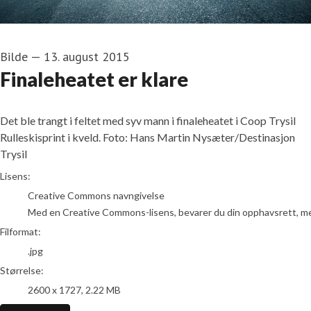
Bilde
—
13. august 2015
Finaleheatet er klare
Det ble trangt i feltet med syv mann i finaleheatet i Coop Trysil
Rulleskisprint i kveld. Foto: Hans Martin Nysæter/Destinasjon
Trysil
go to media item
Lisens:
Creative Commons navngivelse
Med en Creative Commons-lisens, bevarer du din opphavsrett, men t
Filformat:
.jpg
Størrelse:
2600 x 1727, 2.22 MB