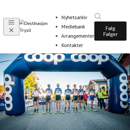
Søk i nyhetsr
Nyhetsarkiv
Mediebank
Følg
Følger
Arrangementer
Kontakter