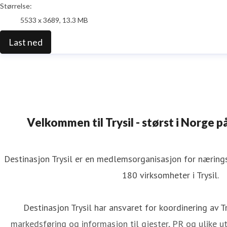
Størrelse:
5533 x 3689, 13.3 MB
Last ned
Velkommen til Trysil - størst i Norge på
Destinasjon Trysil er en medlemsorganisasjon for næringsv
180 virksomheter i Trysil.
Destinasjon Trysil har ansvaret for koordinering av Tr
markedsføring og informasjon til gjester, PR og ulike utv