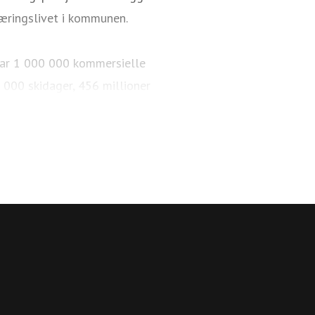
æringslivet i kommunen.
i har 1 000 000 kommersielle
 000 skidager, 456 millioner
km med langrennsløyper. Over
 sykkelparker, over 65 km
r og arrangementer. 84 % av de
Trysil reiselivsstrategi 2030
med en offensiv satsning på å
onal destinasjon.