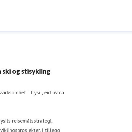
 ski og stisykling
irksomhet i Trysil, eid av ca
ysils reisemålsstrategi,
iklingsprosjekter. I tillegg