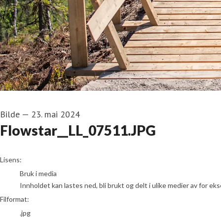
Bilde
—
23. mai 2024
Flowstar__LL_07511.JPG
go to media item
Lisens:
Bruk i media
Innholdet kan lastes ned, bli brukt og delt i ulike medier av for e
Filformat:
.jpg