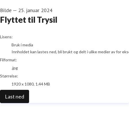
Bilde
—
25. januar 2024
Flyttet til Trysil
go to media item
Lisens:
Bruk i media
Innholdet kan lastes ned, bli brukt og delt i ulike medier av for e
Filformat:
.jpg
Størrelse:
1920 x 1080, 1.44 MB
Last ned