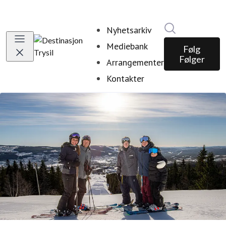
Søk i nyhetsr
Nyhetsarkiv
Mediebank
Følg
Følger
Arrangementer
Kontakter