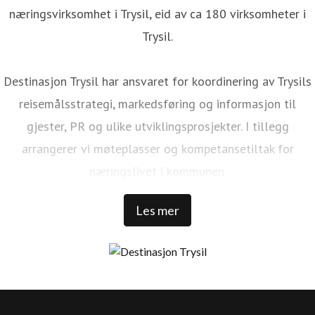
næringsvirksomhet i Trysil, eid av ca 180 virksomheter i
Trysil.
Destinasjon Trysil har ansvaret for koordinering av Trysils
reisemålsstrategi, markedsføring og informasjon til
gjester, PR og ulike utviklingsprosjekter. I tillegg
arrangerer vi møteplasser og kompetansetiltak for
næringslivet i kommunen.
Les mer
Trysil er Norges største ski- og stisykkeldestinasjon. Vi har
1 000 000 kommersielle gjestedøgn, 32 000 senger rundt
Trysilfjellet, over 1 300 000 skidager, 456 millioner NOK i
skipassomsetning, 69 bakker, 41 heiser, over 500 km med
langrennsløyper. Over 100 000 sykkeldager, 100 km med