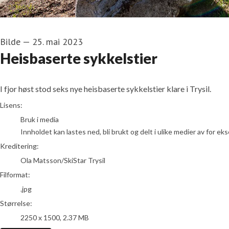
Bilde
—
25. mai 2023
Heisbaserte sykkelstier
I fjor høst stod seks nye heisbaserte sykkelstier klare i Trysil.
Ola Matsson/SkiStar Trysil
Lisens:
Bruk i media
Innholdet kan lastes ned, bli brukt og delt i ulike medier av for e
Kreditering:
Ola Matsson/SkiStar Trysil
Filformat:
.jpg
Størrelse:
2250 x 1500, 2.37 MB