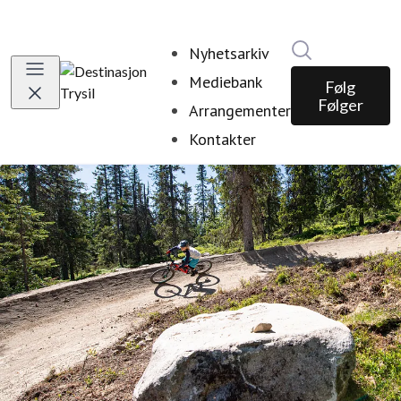
Søk i nyhetsr
Nyhetsarkiv
Mediebank
Følg
Følger
Arrangementer
Kontakter