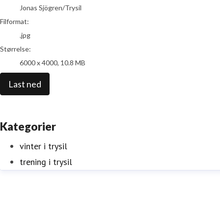
Jonas Sjögren/Trysil
Filformat:
.jpg
Størrelse:
6000 x 4000, 10.8 MB
Last ned
Kategorier
vinter i trysil
trening i trysil