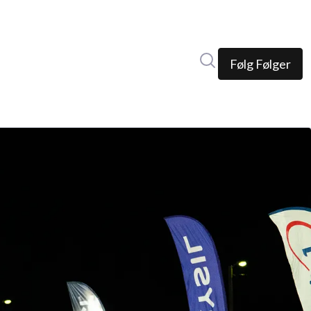
Søk i nyhetsrom
Følg
Følger