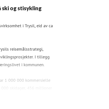
 ski og stisykling
irksomhet i Trysil, eid av ca
ysils reisemålsstrategi,
iklingsprosjekter. I tillegg
æringslivet i kommunen.
i har 1 000 000 kommersielle
 000 skidager, 456 millioner
km med langrennsløyper. Over
 sykkelparker, over 65 km