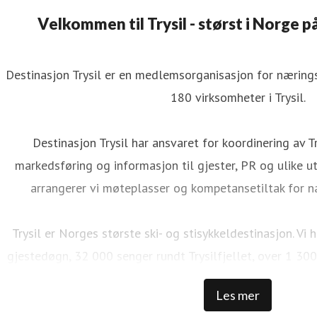
Velkommen til Trysil - størst i Norge på
Destinasjon Trysil er en medlemsorganisasjon for næringsv
180 virksomheter i Trysil.
Destinasjon Trysil har ansvaret for koordinering av Tr
markedsføring og informasjon til gjester, PR og ulike utv
arrangerer vi møteplasser og kompetansetiltak for n
Trysil er Norges største ski- og stisykkeldestinasjon. V
gjestedøgn, 32 000 senger rundt Trysilfjellet, over 1 300
NOK i skipassomsetning, 69 bakker, 41 heiser, over 500 
Les mer
100 000 sykkeldager, 100 km med naturlig sykkelstier,