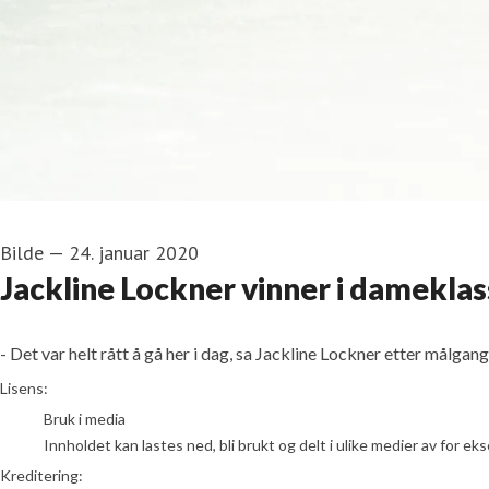
Bilde
—
24. januar 2020
Jackline Lockner vinner i damekla
- Det var helt rått å gå her i dag, sa Jackline Lockner etter målgang
Jonas Sjögren/Trysil
Lisens:
Bruk i media
Innholdet kan lastes ned, bli brukt og delt i ulike medier av for e
Kreditering: