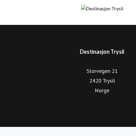
tilrettelagte sykkelstier og et stort utvalg av aktivitete
kommersielle gjestedøgnene i Trysil kommer fra utlandet. 
viser retningen for en optimalisert og bærekraftig vekst, 
videreutvikle Trysil som helårlig og internasj
Destinasjon Trysil
Storvegen 21
2420 Trysil
Norge
trysil.com
Facebook