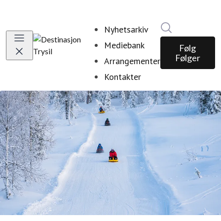
Søk i nyhetsr
Nyhetsarkiv
Mediebank
Følg
Følger
Arrangementer
Kontakter