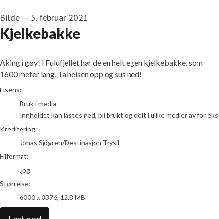
Bilde
—
5. februar 2021
Kjelkebakke
Aking i gøy! I Fulufjellet har de en helt egen kjelkebakke, som
1600 meter lang. Ta heisen opp og sus ned!
Jonas Sjögren/Destinasjon Trysil
Lisens:
Bruk i media
Innholdet kan lastes ned, bli brukt og delt i ulike medier av for e
Kreditering:
Jonas Sjögren/Destinasjon Trysil
Filformat:
.jpg
Størrelse:
6000 x 3376, 12.8 MB
Last ned