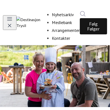
Søk i nyhetsr
Nyhetsarkiv
Mediebank
Følg
Følger
Arrangementer
Kontakter