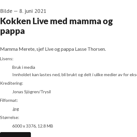
Bilde
—
8. juni 2021
Kokken Live med mamma og
pappa
Mamma Merete, sjef Live og pappa Lasse Thorsen.
Jonas Sjögren/Trysil
Lisens:
Bruk i media
Innholdet kan lastes ned, bli brukt og delt i ulike medier av for e
Kreditering:
Jonas Sjögren/Trysil
Filformat:
.jpg
Størrelse:
6000 x 3376, 12.8 MB