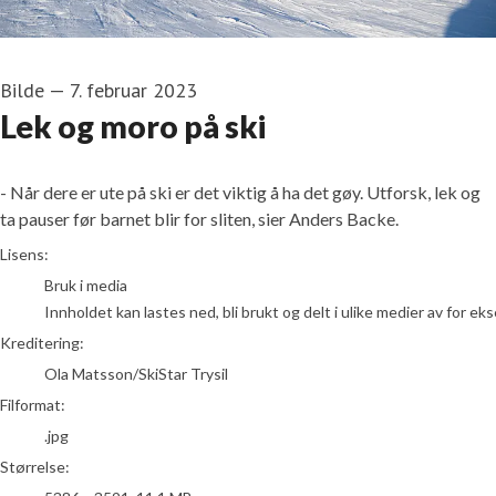
Bilde
—
7. februar 2023
Lek og moro på ski
- Når dere er ute på ski er det viktig å ha det gøy. Utforsk, lek og
ta pauser før barnet blir for sliten, sier Anders Backe.
Ola Matsson/SkiStar Trysil
Lisens:
Bruk i media
Innholdet kan lastes ned, bli brukt og delt i ulike medier av for e
Kreditering:
Ola Matsson/SkiStar Trysil
Filformat:
.jpg
Størrelse: