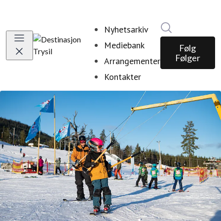
Søk i nyhetsr
Nyhetsarkiv
Mediebank
Følg
Følger
Arrangementer
Kontakter