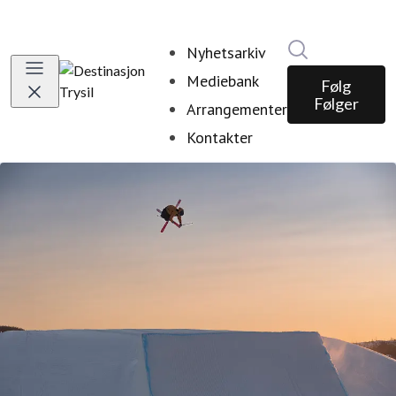
Søk i nyhetsr
Nyhetsarkiv
Mediebank
Følg
Følger
Arrangementer
Kontakter