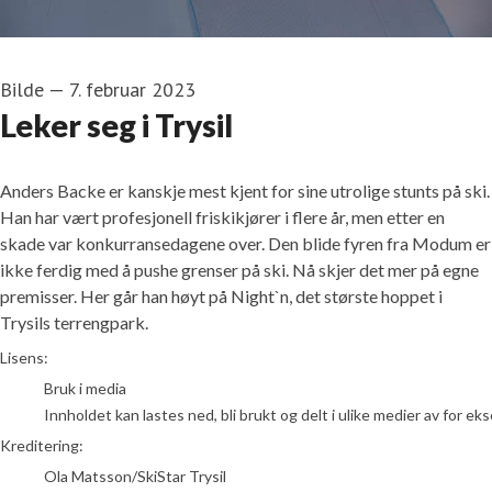
Bilde
—
7. februar 2023
Leker seg i Trysil
Anders Backe er kanskje mest kjent for sine utrolige stunts på ski.
Han har vært profesjonell friskikjører i flere år, men etter en
skade var konkurransedagene over. Den blide fyren fra Modum er
ikke ferdig med å pushe grenser på ski. Nå skjer det mer på egne
premisser. Her går han høyt på Night`n, det største hoppet i
Trysils terrengpark.
Ola Matsson/SkiStar Trysil
Lisens:
Bruk i media
Innholdet kan lastes ned, bli brukt og delt i ulike medier av for e
Kreditering:
Ola Matsson/SkiStar Trysil