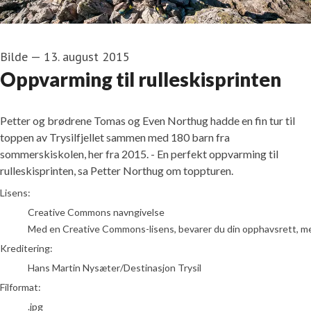
Bilde
—
13. august 2015
Oppvarming til rulleskisprinten
Petter og brødrene Tomas og Even Northug hadde en fin tur til
toppen av Trysilfjellet sammen med 180 barn fra
sommerskiskolen, her fra 2015. - En perfekt oppvarming til
rulleskisprinten, sa Petter Northug om toppturen.
Hans Martin Nysæter/Destinasjon Trysil
Lisens:
Creative Commons navngivelse
Med en Creative Commons-lisens, bevarer du din opphavsrett, men t
Kreditering:
Hans Martin Nysæter/Destinasjon Trysil
Filformat:
.jpg