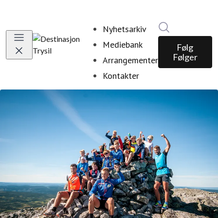
Søk i nyhetsr
Nyhetsarkiv
Mediebank
Følg
Følger
Arrangementer
Kontakter