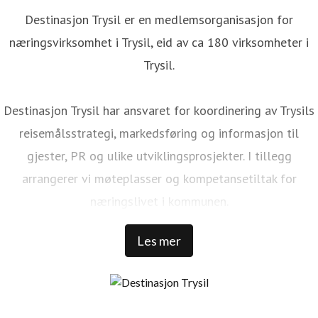
Destinasjon Trysil er en medlemsorganisasjon for
næringsvirksomhet i Trysil, eid av ca 180 virksomheter i
Trysil.
Destinasjon Trysil har ansvaret for koordinering av Trysils
reisemålsstrategi, markedsføring og informasjon til
gjester, PR og ulike utviklingsprosjekter. I tillegg
arrangerer vi møteplasser og kompetansetiltak for
næringslivet i kommunen.
Les mer
Trysil er Norges største ski- og stisykkeldestinasjon. Vi har
1 000 000 kommersielle gjestedøgn, 32 000 senger rundt
Trysilfjellet, over 1 300 000 skidager, 456 millioner NOK i
skipassomsetning, 69 bakker, 41 heiser, over 500 km med