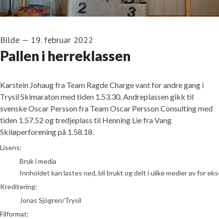
Bilde
—
19. februar 2022
Pallen i herreklassen
Karstein Johaug fra Team Ragde Charge vant for andre gang i
Trysil Skimaraton med tiden 1.53.30. Andreplassen gikk til
svenske Oscar Persson fra Team Oscar Persson Consulting med
tiden 1.57.52 og tredjeplass til Henning Lie fra Vang
Skiløperforening på 1.58.18.
Jonas Sjögren/Trysil
Lisens:
Bruk i media
Innholdet kan lastes ned, bli brukt og delt i ulike medier av for e
Kreditering:
Jonas Sjögren/Trysil
Filformat: