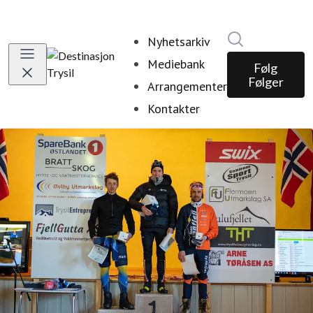
Søk i nyhetsr
Nyhetsarkiv
Mediebank
Følg
Følger
Arrangementer
Kontakter