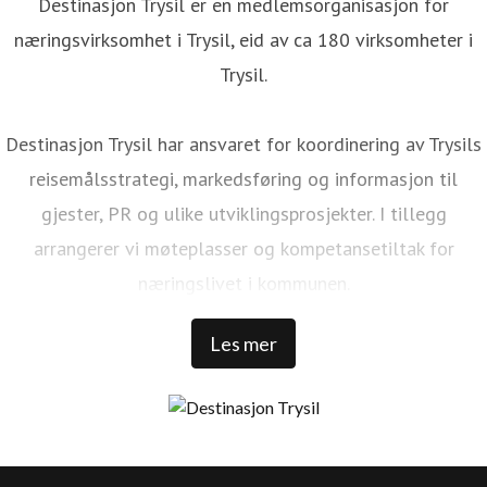
Destinasjon Trysil er en medlemsorganisasjon for
næringsvirksomhet i Trysil, eid av ca 180 virksomheter i
Trysil.
Destinasjon Trysil har ansvaret for koordinering av Trysils
reisemålsstrategi, markedsføring og informasjon til
gjester, PR og ulike utviklingsprosjekter. I tillegg
arrangerer vi møteplasser og kompetansetiltak for
næringslivet i kommunen.
Les mer
Trysil er Norges største ski- og stisykkeldestinasjon. Vi har
1 000 000 kommersielle gjestedøgn, 32 000 senger rundt
Trysilfjellet, over 1 300 000 skidager, 456 millioner NOK i
skipassomsetning, 69 bakker, 41 heiser, over 500 km med