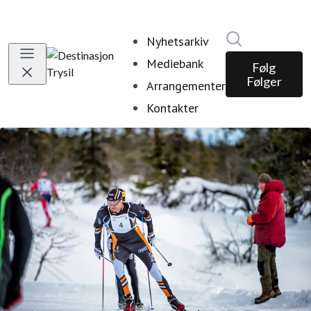
Søk i nyhetsr
Nyhetsarkiv
Mediebank
Følg
Følger
Arrangementer
Kontakter