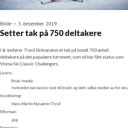
Bilde
—
3. desember 2019
Setter tak på 750 deltakere
I år innfører Trysil Skimaraton et tak på totalt 750 antall
deltakere på det populære turrennet, som nå har fått status som
Visma Ski Classic Challengers.
Hans Martin Nysæter/Trysil
Lisens:
Bruk i media
Innholdet kan lastes ned, bli brukt og delt i ulike medier av for e
Kreditering:
Hans Martin Nysæter/Trysil
Filformat:
.jpg
Størrelse: