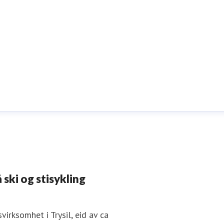
 ski og stisykling
irksomhet i Trysil, eid av ca