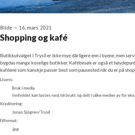
Bilde
—
16. mars 2021
Shopping og kafé
Butikkutvalget i Trysil er ikke mye dårligere enn i byene, men servic
bygdas mange koselige butikker. Kafébesøk er også et høydepunkt 
kaféene som kanskje passer best som pausested når du er på shop
Jonas Sjögren/Trysil
Lisens:
Bruk i media
Innholdet kan lastes ned, bli brukt og delt i ulike medier av for e
Kreditering:
Jonas Sjögren/Trysil
Filformat:
.jpg