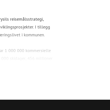
ysils reisemålsstrategi,
iklingsprosjekter. I tillegg
æringslivet i kommunen.
i har 1 000 000 kommersielle
 000 skidager, 456 millioner
km med langrennsløyper. Over
 sykkelparker, over 65 km
r og arrangementer. 84 % av de
Trysil reiselivsstrategi 2030
med en offensiv satsning på å
onal destinasjon.