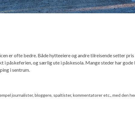
en er ofte bedre. Både hytteeiere og andre tilreisende setter pris på
i påskeferien, og særlig ute i påskesola. Mange steder har gode k
ping i sentrum.
ksempel journalister, bloggere, spaltister, kommentatorer etc., med den he