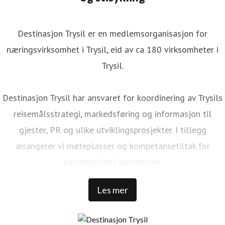
Destinasjon Trysil er en medlemsorganisasjon for
næringsvirksomhet i Trysil, eid av ca 180 virksomheter i
Trysil.
Destinasjon Trysil har ansvaret for koordinering av Trysils
reisemålsstrategi, markedsføring og informasjon til
gjester, PR og ulike utviklingsprosjekter. I tillegg
arrangerer vi møteplasser og kompetansetiltak for
næringslivet i kommunen.
Les mer
Trysil er Norges største ski- og stisykkeldestinasjon. Vi har
1 000 000 kommersielle gjestedøgn, 32 000 senger rundt