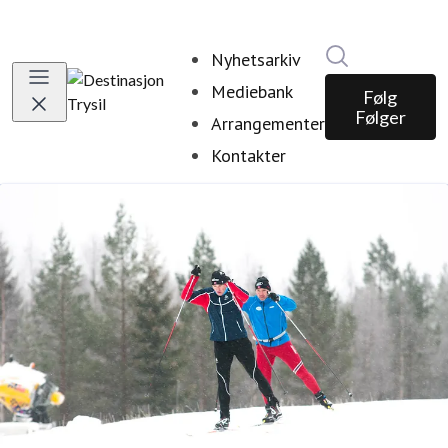
Søk i nyhetsr
Nyhetsarkiv
Mediebank
Følg
Følger
Arrangementer
Kontakter