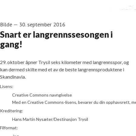
Bilde
—
30. september 2016
Snart er langrennssesongen i
gang!
29. oktober åpner Trysil seks kilometer med langrennsspor, og
kan dermed skilte med et av de beste langrennsproduktene i
Skandinavia.
Hans Martin Nysæter/Destinasjon Trysil
Lisens:
Creative Commons navngivelse
Med en Creative Commons-lisens, bevarer du din opphavsrett, men t
Kreditering:
Hans Martin Nysæter/Destinasjon Trysil
Filformat: