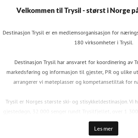
Velkommen til Trysil - størst i Norge på
Destinasjon Trysil er en medlemsorganisasjon for næringsv
180 virksomheter i Trysil.
Destinasjon Trysil har ansvaret for koordinering av Tr
markedsføring og informasjon til gjester, PR og ulike utv
arrangerer vi møteplasser og kompetansetiltak for n
Trysil er Norges største ski- og stisykkeldestinasjon. V
gjestedøgn, 32 000 senger rundt Trysilfjellet, over 1 300
NOK i skipassomsetning, 69 bakker, 41 heiser, over 500 
Les mer
100 000 sykkeldager, 100 km med naturlig sykkelstier,