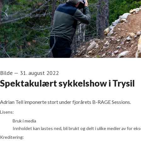
Bilde
—
31. august 2022
Spektakulært sykkelshow i Trysil
Adrian Tell imponerte stort under fjorårets B-RAGE Sessions.
Jonas Sjögren/Trysil
Lisens:
Bruk i media
Innholdet kan lastes ned, bli brukt og delt i ulike medier av for e
Kreditering: