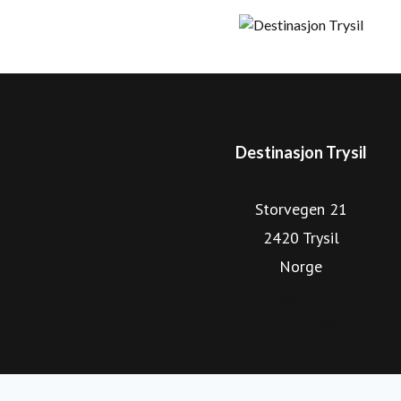
tilrettelagte sykkelstier og et stort utvalg av aktivitete
kommersielle gjestedøgnene i Trysil kommer fra utlandet. 
viser retningen for en optimalisert og bærekraftig vekst, 
videreutvikle Trysil som helårlig og internasj
Destinasjon Trysil
Storvegen 21
2420 Trysil
Norge
trysil.com
Facebook