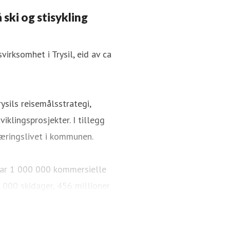
 ski og stisykling
irksomhet i Trysil, eid av ca
ysils reisemålsstrategi,
iklingsprosjekter. I tillegg
æringslivet i kommunen.
i har 1 000 000 kommersielle
 000 skidager, 456 millioner
km med langrennsløyper. Over
 sykkelparker, over 65 km