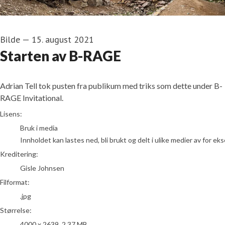
Bilde
—
15. august 2021
Starten av B-RAGE
Adrian Tell tok pusten fra publikum med triks som dette under B-
RAGE Invitational.
Gisle Johnsen
Lisens:
Bruk i media
Innholdet kan lastes ned, bli brukt og delt i ulike medier av for e
Kreditering:
Gisle Johnsen
Filformat:
.jpg
Størrelse:
4000 x 2639, 2.37 MB