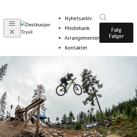
Søk i nyhetsr
Nyhetsarkiv
Mediebank
Følg
Følger
Arrangementer
Kontakter