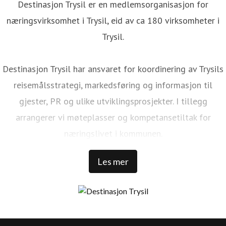
Destinasjon Trysil er en medlemsorganisasjon for
næringsvirksomhet i Trysil, eid av ca 180 virksomheter i
Trysil.
Destinasjon Trysil har ansvaret for koordinering av Trysils
reisemålsstrategi, markedsføring og informasjon til
gjester, PR og ulike utviklingsprosjekter. I tillegg
arrangerer vi møteplasser og kompetansetiltak for
næringslivet i kommunen.
Les mer
Trysil er Norges største ski- og stisykkeldestinasjon. Vi har
1 000 000 kommersielle gjestedøgn, 32 000 senger rundt
Trysilfjellet, over 1 300 000 skidager, 456 millioner NOK i
skipassomsetning, 69 bakker, 41 heiser, over 500 km med