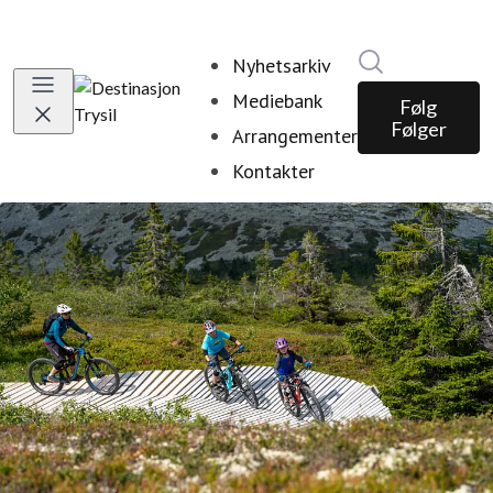
Søk i nyhetsr
Nyhetsarkiv
Mediebank
Følg
Følger
Arrangementer
Kontakter