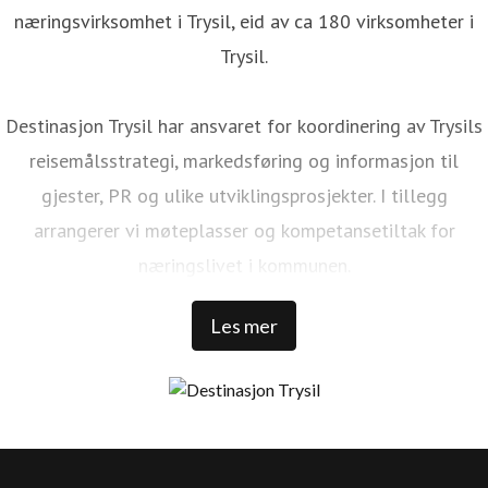
næringsvirksomhet i Trysil, eid av ca 180 virksomheter i
Trysil.
Destinasjon Trysil har ansvaret for koordinering av Trysils
reisemålsstrategi, markedsføring og informasjon til
gjester, PR og ulike utviklingsprosjekter. I tillegg
arrangerer vi møteplasser og kompetansetiltak for
næringslivet i kommunen.
Les mer
Trysil er Norges største ski- og stisykkeldestinasjon. Vi har
1 000 000 kommersielle gjestedøgn, 32 000 senger rundt
Trysilfjellet, over 1 300 000 skidager, 456 millioner NOK i
skipassomsetning, 69 bakker, 41 heiser, over 500 km med
langrennsløyper. Over 100 000 sykkeldager, 100 km med