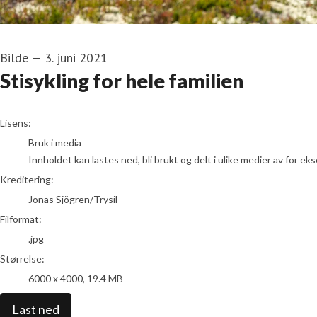
Bilde
—
3. juni 2021
Stisykling for hele familien
Jonas Sjögren/Trysil
Lisens:
Bruk i media
Innholdet kan lastes ned, bli brukt og delt i ulike medier av for e
Kreditering:
Jonas Sjögren/Trysil
Filformat:
.jpg
Størrelse:
6000 x 4000, 19.4 MB
Last ned