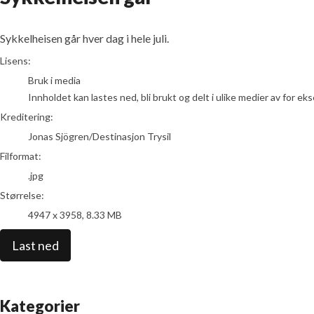
Sykkelheisen går hver dag i hele juli.
Jonas Sjögren/Destinasjon Trysil
Lisens:
Bruk i media
Innholdet kan lastes ned, bli brukt og delt i ulike medier av for e
Kreditering:
Jonas Sjögren/Destinasjon Trysil
Filformat:
.jpg
Størrelse:
4947 x 3958, 8.33 MB
Last ned
Kategorier