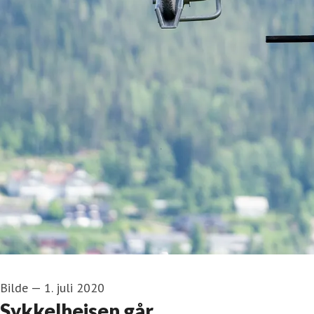
Bilde
—
1. juli 2020
Sykkelheisen går