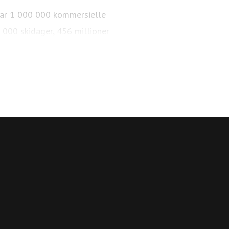
i har 1 000 000 kommersielle
 000 skidager, 456 millioner
km med langrennsløyper. Over
 sykkelparker, over 65 km
r og arrangementer. 84 % av de
Trysil reiselivsstrategi 2030
med en offensiv satsning på å
onal destinasjon.