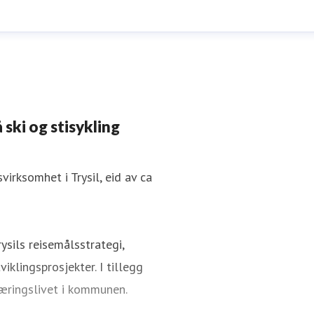
 ski og stisykling
irksomhet i Trysil, eid av ca
ysils reisemålsstrategi,
iklingsprosjekter. I tillegg
æringslivet i kommunen.