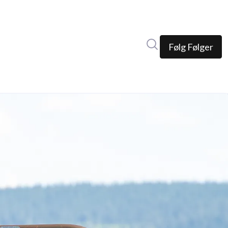
Søk i nyhetsrom
Følg
Følger