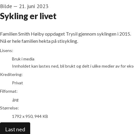
Bilde
—
21. juni 2023
Sykling er livet
Familien Smith Høiby oppdaget Trysil gjennom syklingen i 2015.
Nå er hele familien hekta på stisykling.
Privat
Lisens:
Bruk i media
Innholdet kan lastes ned, bli brukt og delt i ulike medier av for e
Kreditering:
Privat
Filformat:
.jpg
Størrelse:
1792 x 950, 944 KB
Last ned