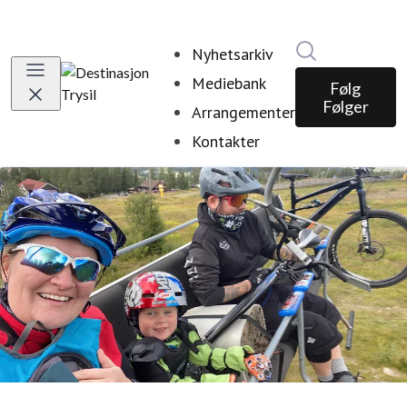
Søk i nyhetsr
Nyhetsarkiv
Mediebank
Følg
Følger
Arrangementer
Kontakter