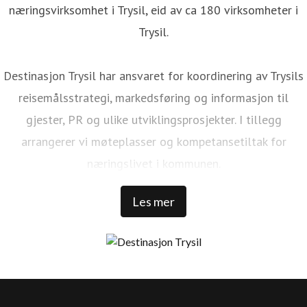
næringsvirksomhet i Trysil, eid av ca 180 virksomheter i
Trysil.
Destinasjon Trysil har ansvaret for koordinering av Trysils
reisemålsstrategi, markedsføring og informasjon til
gjester, PR og ulike utviklingsprosjekter. I tillegg
arrangerer vi møteplasser og kompetansetiltak for
næringslivet i kommunen.
Les mer
Trysil er Norges største ski- og stisykkeldestinasjon. Vi har
1 000 000 kommersielle gjestedøgn, 32 000 senger rundt
Trysilfjellet, over 1 300 000 skidager, 456 millioner NOK i
skipassomsetning, 69 bakker, 41 heiser, over 500 km med
langrennsløyper. Over 100 000 sykkeldager, 100 km med