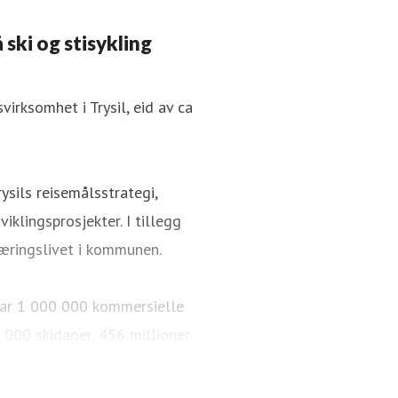
 ski og stisykling
irksomhet i Trysil, eid av ca
ysils reisemålsstrategi,
iklingsprosjekter. I tillegg
æringslivet i kommunen.
i har 1 000 000 kommersielle
 000 skidager, 456 millioner
km med langrennsløyper. Over
 sykkelparker, over 65 km