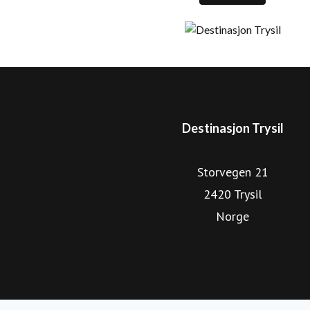
tilrettelagte sykkelstier og et stort utvalg av aktivitete
kommersielle gjestedøgnene i Trysil kommer fra utlandet. 
viser retningen for en optimalisert og bærekraftig vekst, 
videreutvikle Trysil som helårlig og internasj
Destinasjon Trysil
Storvegen 21
2420 Trysil
Norge
trysil.com
Facebook