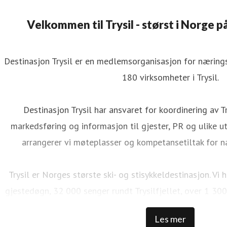
Velkommen til Trysil - størst i Norge på
Destinasjon Trysil er en medlemsorganisasjon for næringsv
180 virksomheter i Trysil.
Destinasjon Trysil har ansvaret for koordinering av Tr
markedsføring og informasjon til gjester, PR og ulike utv
arrangerer vi møteplasser og kompetansetiltak for n
Trysil er Norges største ski- og stisykkeldestinasjon. V
gjestedøgn, 32 000 senger rundt Trysilfjellet, over 1 300
NOK i skipassomsetning, 69 bakker, 41 heiser, over 500 
Les mer
100 000 sykkeldager, 100 km med naturlig sykkelstier,