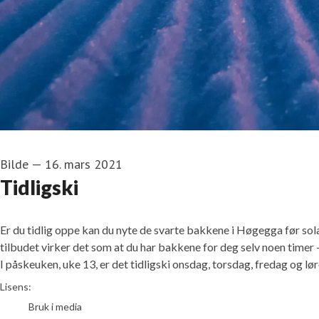
Bilde
—
16. mars 2021
Tidligski
Er du tidlig oppe kan du nyte de svarte bakkene i Høgegga før sola l
tilbudet virker det som at du har bakkene for deg selv noen timer 
I påskeuken, uke 13, er det tidligski onsdag, torsdag, fredag og lø
Ola Matsson/Skistar Trysil
Lisens:
Bruk i media