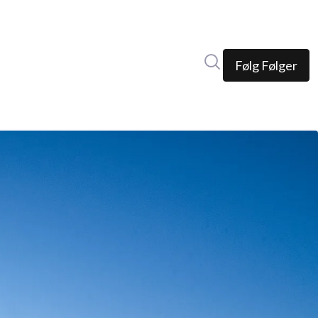
Søk i nyhetsrom
Følg
Følger