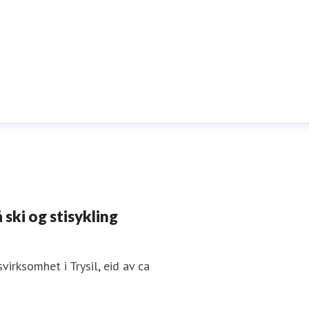
 ski og stisykling
irksomhet i Trysil, eid av ca