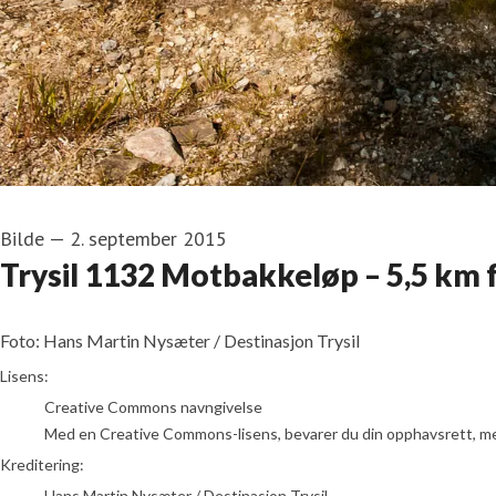
Bilde
—
2. september 2015
Trysil 1132 Motbakkeløp – 5,5 km f
Foto: Hans Martin Nysæter / Destinasjon Trysil
Hans Martin Nysæter / Destinasjon Trysil
Lisens:
Creative Commons navngivelse
Med en Creative Commons-lisens, bevarer du din opphavsrett, men t
Kreditering:
Hans Martin Nysæter / Destinasjon Trysil