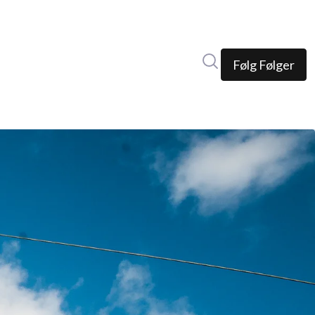
Søk i nyhetsrom
Følg
Følger