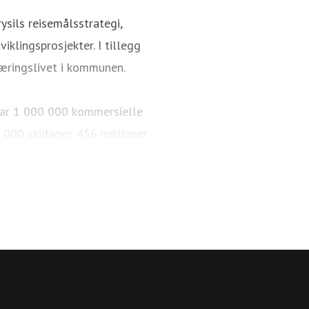
ysils reisemålsstrategi,
iklingsprosjekter. I tillegg
æringslivet i kommunen.
i har 1 000 000 kommersielle
 000 skidager, 456 millioner
km med langrennsløyper. Over
 sykkelparker, over 65 km
r og arrangementer. 84 % av de
Trysil reiselivsstrategi 2030
med en offensiv satsning på å
onal destinasjon.