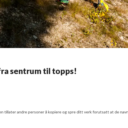
ra sentrum til topps!
illater andre personer å kopiere og spre ditt verk forutsatt at de navng