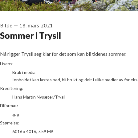
Bilde
—
18. mars 2021
Sommer i Trysil
Nå rigger Trysil seg klar for det som kan bli tidenes sommer.
Hans Martin Nysæter/Trysil
Lisens:
Bruk i media
Innholdet kan lastes ned, bli brukt og delt i ulike medier av for e
Kreditering:
Hans Martin Nysæter/Trysil
Filformat:
.jpg
Størrelse:
6016 x 4016, 7.59 MB