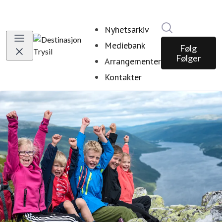
Søk i nyhetsr
Nyhetsarkiv
Mediebank
Følg
Følger
Arrangementer
Kontakter