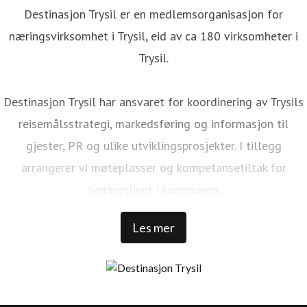
Destinasjon Trysil er en medlemsorganisasjon for
næringsvirksomhet i Trysil, eid av ca 180 virksomheter i
Trysil.
Destinasjon Trysil har ansvaret for koordinering av Trysils
reisemålsstrategi, markedsføring og informasjon til
gjester, PR og ulike utviklingsprosjekter. I tillegg
arrangerer vi møteplasser og kompetansetiltak for
næringslivet i kommunen.
Les mer
Trysil er Norges største ski- og stisykkeldestinasjon. Vi har
1 000 000 kommersielle gjestedøgn, 32 000 senger rundt
Trysilfjellet, over 1 300 000 skidager, 456 millioner NOK i
skipassomsetning, 69 bakker, 41 heiser, over 500 km med