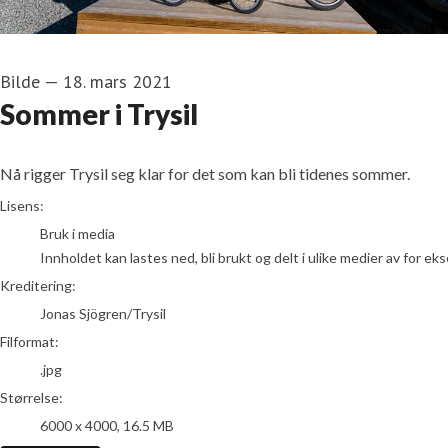
Bilde
—
18. mars 2021
Sommer i Trysil
Nå rigger Trysil seg klar for det som kan bli tidenes sommer.
Jonas Sjögren/Trysil
Lisens:
Bruk i media
Innholdet kan lastes ned, bli brukt og delt i ulike medier av for e
Kreditering:
Jonas Sjögren/Trysil
Filformat:
.jpg
Størrelse:
6000 x 4000, 16.5 MB