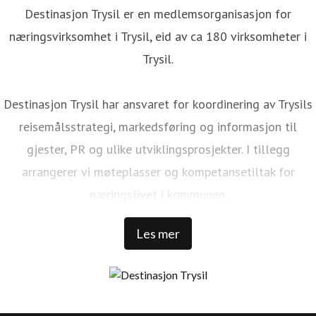
Destinasjon Trysil er en medlemsorganisasjon for
næringsvirksomhet i Trysil, eid av ca 180 virksomheter i
Trysil.
Destinasjon Trysil har ansvaret for koordinering av Trysils
reisemålsstrategi, markedsføring og informasjon til
gjester, PR og ulike utviklingsprosjekter. I tillegg
arrangerer vi møteplasser og kompetansetiltak for
næringslivet i kommunen.
Les mer
Trysil er Norges største ski- og stisykkeldestinasjon. Vi har
1 000 000 kommersielle gjestedøgn, 32 000 senger rundt
Trysilfjellet, over 1 300 000 skidager, 456 millioner NOK i
skipassomsetning, 69 bakker, 41 heiser, over 500 km med