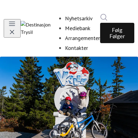
Søk i nyhetsr
Nyhetsarkiv
Mediebank
Følg
Følger
Arrangementer
Kontakter