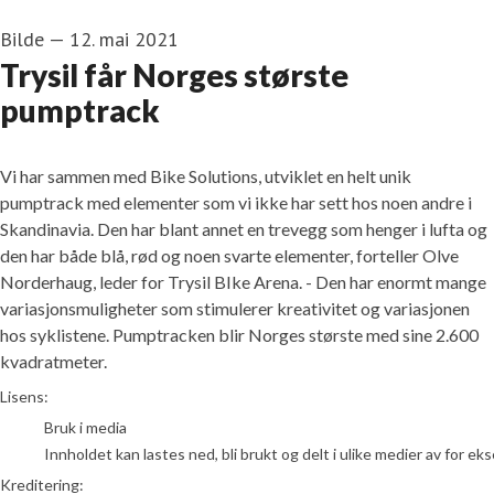
Bilde
—
12. mai 2021
Trysil får Norges største
pumptrack
Vi har sammen med Bike Solutions, utviklet en helt unik
pumptrack med elementer som vi ikke har sett hos noen andre i
Skandinavia. Den har blant annet en trevegg som henger i lufta og
den har både blå, rød og noen svarte elementer, forteller Olve
Norderhaug, leder for Trysil BIke Arena. - Den har enormt mange
variasjonsmuligheter som stimulerer kreativitet og variasjonen
hos syklistene. Pumptracken blir Norges største med sine 2.600
kvadratmeter.
Illustrasjon/Bike Solutions
Lisens:
Bruk i media
Innholdet kan lastes ned, bli brukt og delt i ulike medier av for e
Kreditering: