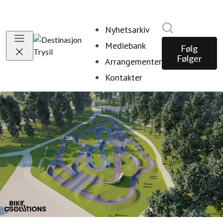
Søk i nyhetsr
Nyhetsarkiv
Mediebank
Følg
Følger
Arrangementer
Kontakter