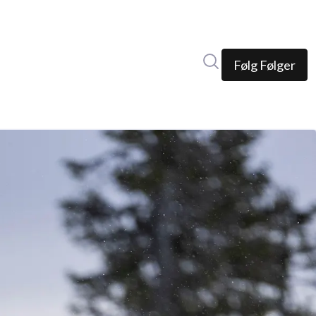
Søk i nyhetsrom
Følg
Følger