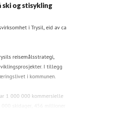
 ski og stisykling
irksomhet i Trysil, eid av ca
ysils reisemålsstrategi,
iklingsprosjekter. I tillegg
æringslivet i kommunen.
i har 1 000 000 kommersielle
 000 skidager, 456 millioner
km med langrennsløyper. Over
 sykkelparker, over 65 km
r og arrangementer. 84 % av de