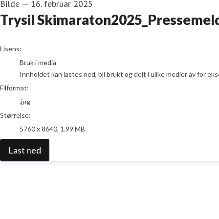
Bilde
—
16. februar 2025
Trysil Skimaraton2025_Pressemeld
go to media item
Lisens:
Bruk i media
Innholdet kan lastes ned, bli brukt og delt i ulike medier av for e
Filformat:
.jpg
Størrelse:
5760 x 8640, 1.99 MB
Last ned