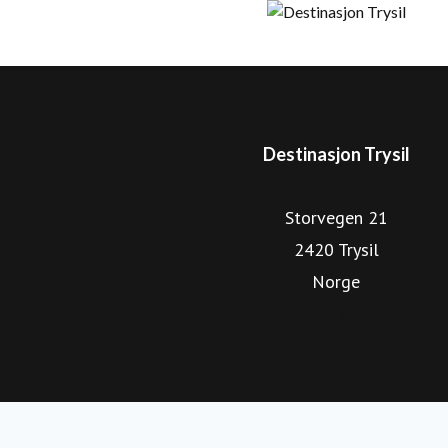
kommersielle gjestedøgnene i Trysil kommer fra utlandet. 
viser retningen for en optimalisert og bærekraftig vekst, 
videreutvikle Trysil som helårlig og internasj
Destinasjon Trysil
Storvegen 21
2420 Trysil
Norge
trysil.com
Facebook