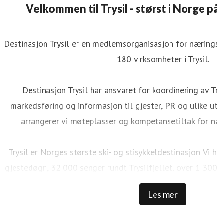
Velkommen til Trysil - størst i Norge på
Destinasjon Trysil er en medlemsorganisasjon for næringsv
180 virksomheter i Trysil.
Destinasjon Trysil har ansvaret for koordinering av Tr
markedsføring og informasjon til gjester, PR og ulike utv
arrangerer vi møteplasser og kompetansetiltak for n
Trysil er Norges største ski- og stisykkeldestinasjon. V
gjestedøgn, 32 000 senger rundt Trysilfjellet, over 1 300
NOK i skipassomsetning, 69 bakker, 41 heiser, over 500 
Les mer
100 000 sykkeldager, 100 km med naturlig sykkelstier,
tilrettelagte sykkelstier og et stort utvalg av aktivitete