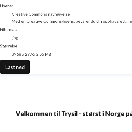
go to media item
Lisens:
Creative Commons navngivelse
Med en Creative Commons-lisens, bevarer du din opphavsrett, men t
Filformat:
.jpg
Størrelse:
3968 x 2976, 2.55 MB
Last ned
Velkommen til Trysil - størst i Norge på