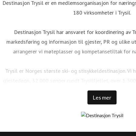
Destinasjon Trysil er en medlemsorganisasjon for næringsv
180 virksomheter i Trysil.
Destinasjon Trysil har ansvaret for koordinering av Tr
markedsføring og informasjon til gjester, PR og ulike utv
arrangerer vi møteplasser og kompetansetiltak for n
Trysil er Norges største ski- og stisykkeldestinasjon. V
gjestedøgn, 32 000 senger rundt Trysilfjellet, over 1 300
NOK i skipassomsetning, 69 bakker, 41 heiser, over 500 
Les mer
100 000 sykkeldager, 100 km med naturlig sykkelstier,
tilrettelagte sykkelstier og et stort utvalg av aktivitete
kommersielle gjestedøgnene i Trysil kommer fra utlandet. 
viser retningen for en optimalisert og bærekraftig vekst, 