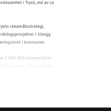
irksomhet i Trysil, eid av ca
ysils reisemålsstrategi,
iklingsprosjekter. I tillegg
æringslivet i kommunen.
i har 1 000 000 kommersielle
 000 skidager, 456 millioner
km med langrennsløyper. Over
 sykkelparker, over 65 km
r og arrangementer. 84 % av de
Trysil reiselivsstrategi 2030
med en offensiv satsning på å