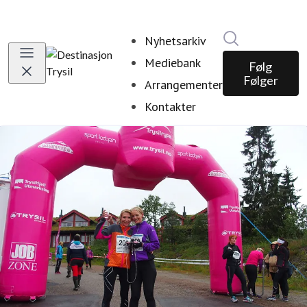
Søk i nyhetsr
Nyhetsarkiv
Mediebank
Følg
Følger
Arrangementer
Kontakter