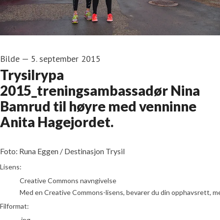
Bilde
—
5. september 2015
Trysilrypa
2015_treningsambassadør Nina
Bamrud til høyre med venninne
Anita Hagejordet.
Foto: Runa Eggen / Destinasjon Trysil
go to media item
Lisens:
Creative Commons navngivelse
Med en Creative Commons-lisens, bevarer du din opphavsrett, men t
Filformat:
.jpg