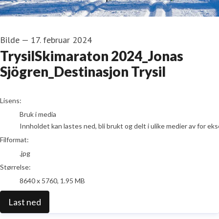
Bilde
—
17. februar 2024
TrysilSkimaraton 2024_Jonas
Sjögren_Destinasjon Trysil
go to media item
Lisens:
Bruk i media
Innholdet kan lastes ned, bli brukt og delt i ulike medier av for e
Filformat:
.jpg
Størrelse:
8640 x 5760, 1.95 MB
Last ned