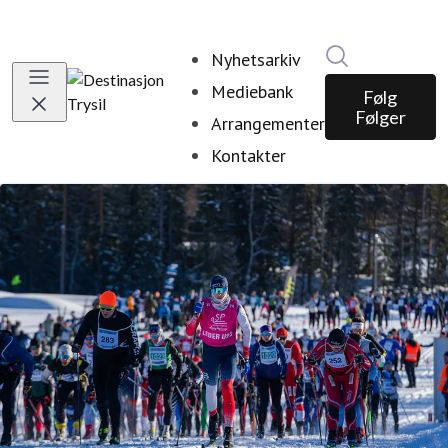
Søk i nyhetsr
Nyhetsarkiv
Mediebank
Følg
Følger
Arrangementer
Kontakter