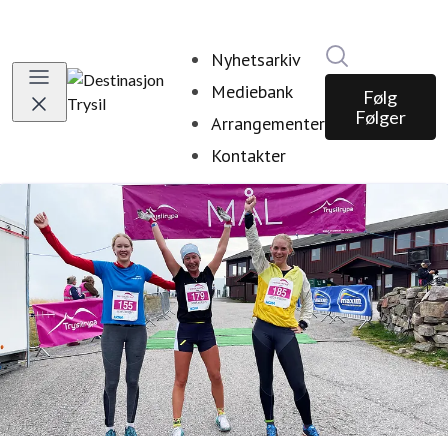
Søk i nyhetsr
Nyhetsarkiv
Mediebank
Følg
Følger
Arrangementer
Kontakter