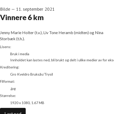
Bilde
—
11. september 2021
Vinnere 6 km
Jenny Marie Holter (t.v.), Liv Tone Heramb (midten) og Nina
Storbæk (t.h.).
Gro Kveldro Bruksås/Trysil
Lisens:
Bruk i media
Innholdet kan lastes ned, bli brukt og delt i ulike medier av for e
Kreditering:
Gro Kveldro Bruksås/Trysil
Filformat:
.jpg
Størrelse:
1920 x 1080, 1.67 MB
Last ned