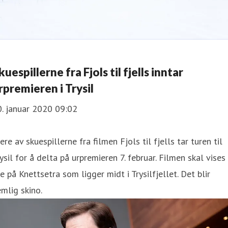
kuespillerne fra Fjols til fjells inntar
rpremieren i Trysil
. januar 2020 09:02
ere av skuespillerne fra filmen Fjols til fjells tar turen til
ysil for å delta på urpremieren 7. februar. Filmen skal vises
e på Knettsetra som ligger midt i Trysilfjellet. Det blir
mlig skino.