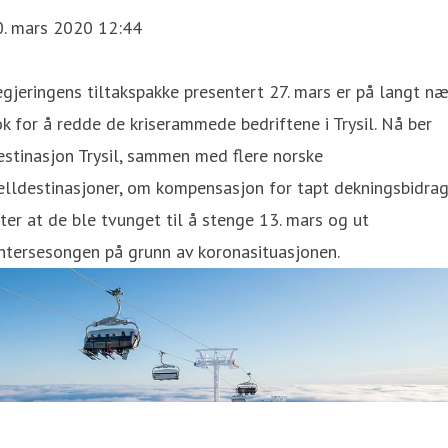
0. mars 2020 12:44
gjeringens tiltakspakke presentert 27. mars er på langt næ
k for å redde de kriserammede bedriftene i Trysil. Nå ber
stinasjon Trysil, sammen med flere norske
elldestinasjoner, om kompensasjon for tapt dekningsbidra
ter at de ble tvunget til å stenge 13. mars og ut
ntersesongen på grunn av koronasituasjonen.