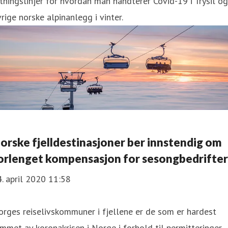
tningslinjer for hvordan man håndterer Covid-19 i Trysil og
rige norske alpinanlegg i vinter.
orske fjelldestinasjoner ber innstendig om
orlenget kompensasjon for sesongbedrifter
. april 2020 11:58
rges reiselivskommuner i fjellene er de som er hardest
mmet av koronakrisen i Norge i forhold til permitteringer.