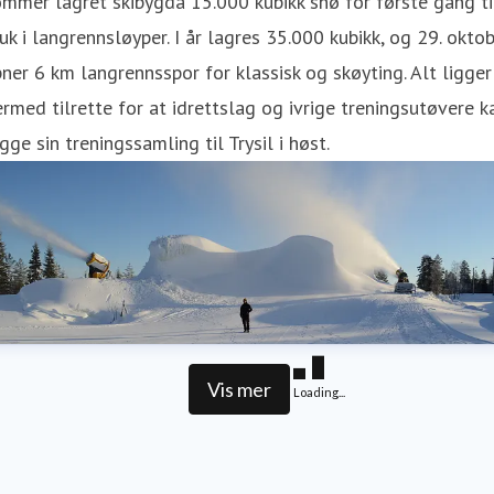
mmer lagret skibygda 15.000 kubikk snø for første gang ti
uk i langrennsløyper. I år lagres 35.000 kubikk, og 29. okto
ner 6 km langrennsspor for klassisk og skøyting. Alt ligger
rmed tilrette for at idrettslag og ivrige treningsutøvere k
gge sin treningssamling til Trysil i høst.
Vis mer
Loading...