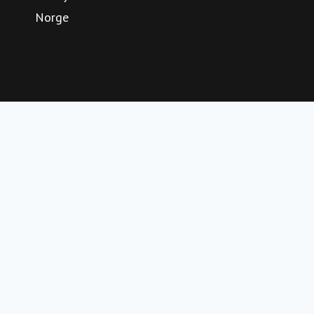
Norge
med en offensiv satsning på å videreutvikle Trysil som
helårlig og internasjonal destinasjon.
trysil.com
Facebook