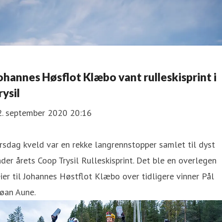
ohannes Høsflot Klæbo vant rulleskisprint i
rysil
2. september 2020 20:16
irsdag kveld var en rekke langrennstopper samlet til dyst
der årets Coop Trysil Rulleskisprint. Det ble en overlegen
ier til Johannes Høstflot Klæbo over tidligere vinner Pål
øan Aune.