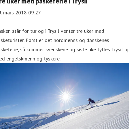
re uker med påskeferie i Trysil
9. mars 2018 09:27
åsken står for tur og i Trysil venter tre uker med
sketurister. Først er det nordmenns og danskenes
skeferie, så kommer svenskene og siste uke fylles Trysil o
ed engelskmenn og tyskere.