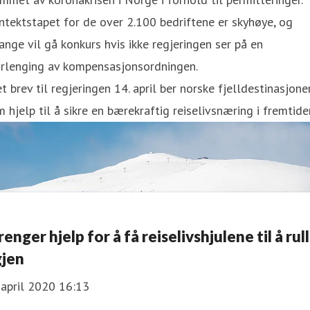
ntektstapet for de over 2.100 bedriftene er skyhøye, og
nge vil gå konkurs hvis ikke regjeringen ser på en
orlenging av kompensasjonsordningen.
et brev til regjeringen 14. april ber norske fjelldestinasjone
 hjelp til å sikre en bærekraftig reiselivsnæring i fremtide
renger hjelp for å få reiselivshjulene til å rul
gjen
 april 2020 16:13