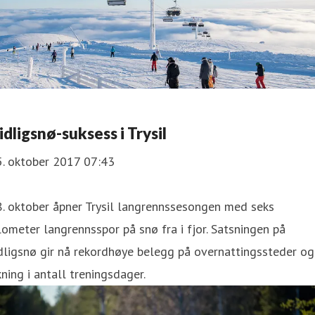
idligsnø-suksess i Trysil
5. oktober 2017 07:43
. oktober åpner Trysil langrennssesongen med seks
lometer langrennsspor på snø fra i fjor. Satsningen på
dligsnø gir nå rekordhøye belegg på overnattingssteder og
ning i antall treningsdager.