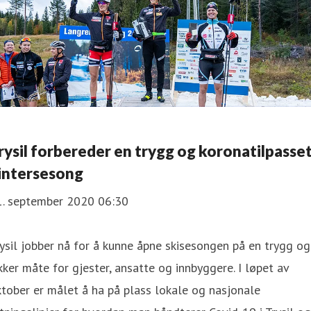
rysil forbereder en trygg og koronatilpasse
intersesong
1. september 2020 06:30
ysil jobber nå for å kunne åpne skisesongen på en trygg og
kker måte for gjester, ansatte og innbyggere. I løpet av
tober er målet å ha på plass lokale og nasjonale