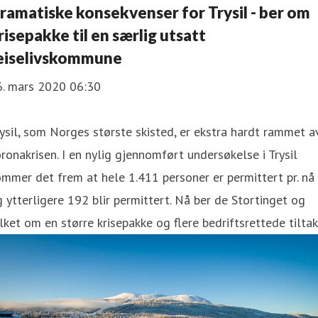
ramatiske konsekvenser for Trysil - ber om
risepakke til en særlig utsatt
eiselivskommune
6. mars 2020 06:30
ysil, som Norges største skisted, er ekstra hardt rammet a
ronakrisen. I en nylig gjennomført undersøkelse i Trysil
mmer det frem at hele 1.411 personer er permittert pr. nå
 ytterligere 192 blir permittert. Nå ber de Stortinget og
lket om en større krisepakke og flere bedriftsrettede tiltak