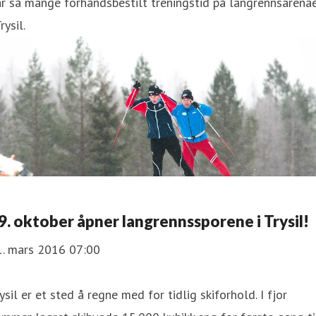
r så mange forhåndsbestilt treningstid på langrennsarena
Trysil.
9. oktober åpner langrennssporene i ​Trysil!
1. mars 2016 07:00
ysil er et sted å regne med for tidlig skiforhold. I fjor