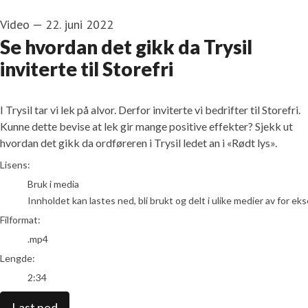
Video
—
22. juni 2022
Se hvordan det gikk da Trysil
inviterte til Storefri
I Trysil tar vi lek på alvor. Derfor inviterte vi bedrifter til Storefri.
Kunne dette bevise at lek gir mange positive effekter? Sjekk ut
hvordan det gikk da ordføreren i Trysil ledet an i «Rødt lys».
go to media item
Lisens:
Bruk i media
Innholdet kan lastes ned, bli brukt og delt i ulike medier av for e
Filformat:
.mp4
Lengde:
2:34
Last ned