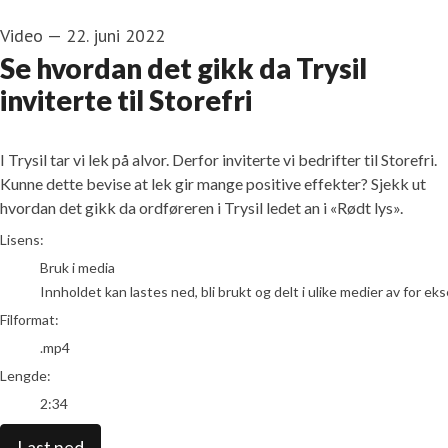
Video
—
22. juni 2022
Se hvordan det gikk da Trysil
inviterte til Storefri
I Trysil tar vi lek på alvor. Derfor inviterte vi bedrifter til Storefri.
Kunne dette bevise at lek gir mange positive effekter? Sjekk ut
hvordan det gikk da ordføreren i Trysil ledet an i «Rødt lys».
go to media item
Lisens:
Bruk i media
Innholdet kan lastes ned, bli brukt og delt i ulike medier av for e
Filformat:
.mp4
Lengde:
2:34
Last ned