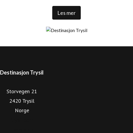
Les mer
Trysil er Norges største ski- og stisykkeldestinasjon. Vi har
1 000 000 kommersielle gjestedøgn, 32 000 senger rundt
Trysilfjellet, over 1 300 000 skidager, 456 millioner NOK i
skipassomsetning, 69 bakker, 41 heiser, over 500 km med
langrennsløyper. Over 100 000 sykkeldager, 100 km med
naturlig sykkelstier, sykkelparker, over 65 km tilrettelagte
sykkelstier og et stort utvalg av aktiviteter og
Destinasjon Trysil
arrangementer. 84 % av de kommersielle gjestedøgnene i
Storvegen 21
Trysil kommer fra utlandet. Trysil reiselivsstrategi 2030
2420 Trysil
viser retningen for en optimalisert og bærekraftig vekst,
Norge
med en offensiv satsning på å videreutvikle Trysil som
helårlig og internasjonal destinasjon.
trysil.com
Facebook