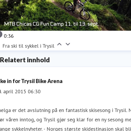
0:36
Fra ski til sykkel i Trysil
Relatert innhold
ke in for Trysil Bike Arena
. april 2015 06:30
helga er det avslutning på en fantastisk skisesong i Trysil. 
ør våren inntog, og Trysil gjør seg klar for en ny sesong m
nge sykkelnyheter. - Norges største skidestinasjon skal bli