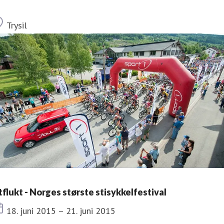
Sted
Trysil
tflukt - Norges største stisykkelfestival
Dato
18. juni 2015 – 21. juni 2015