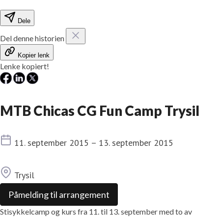
Dele
Del denne historien
Kopier lenk
Lenke kopiert!
MTB Chicas CG Fun Camp Trysil
Dato
11. september 2015 – 13. september 2015
Sted
Trysil
Påmelding til arrangement
Stisykkelcamp og kurs fra 11. til 13. september med to av