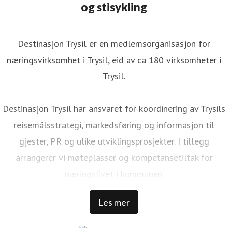
og stisykling
Destinasjon Trysil er en medlemsorganisasjon for
næringsvirksomhet i Trysil, eid av ca 180 virksomheter i
Trysil.
Destinasjon Trysil har ansvaret for koordinering av Trysils
reisemålsstrategi, markedsføring og informasjon til
gjester, PR og ulike utviklingsprosjekter. I tillegg
arrangerer vi møteplasser og kompetansetiltak for
næringslivet i kommunen.
Les mer
Trysil er Norges største ski- og stisykkeldestinasjon. Vi har
1 000 000 kommersielle gjestedøgn, 32 000 senger rundt