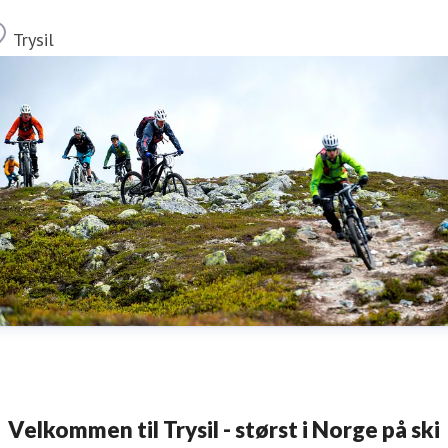
Sted
Trysil
Velkommen til Trysil - størst i Norge på ski