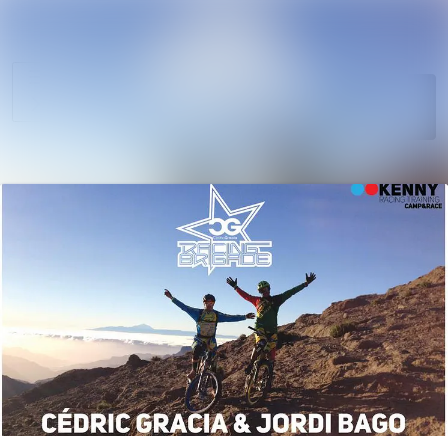
Søk i nyhetsr
Nyhetsarkiv
Mediebank
Følg
Følger
Arrangementer
Kontakter