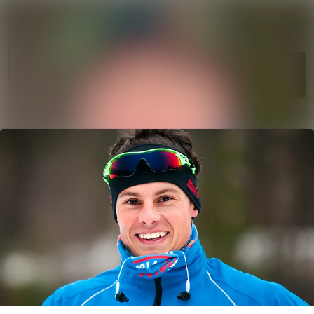
Søk i nyhetsr
Nyhetsarkiv
Mediebank
Følg
Følger
Arrangementer
Kontakter