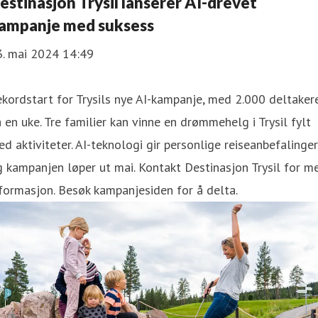
estinasjon Trysil lanserer AI-drevet
ampanje med suksess
3. mai 2024 14:49
kordstart for Trysils nye AI-kampanje, med 2.000 deltaker
 en uke. Tre familier kan vinne en drømmehelg i Trysil fylt
d aktiviteter. AI-teknologi gir personlige reiseanbefalinger
 kampanjen løper ut mai. Kontakt Destinasjon Trysil for m
formasjon. Besøk kampanjesiden for å delta.