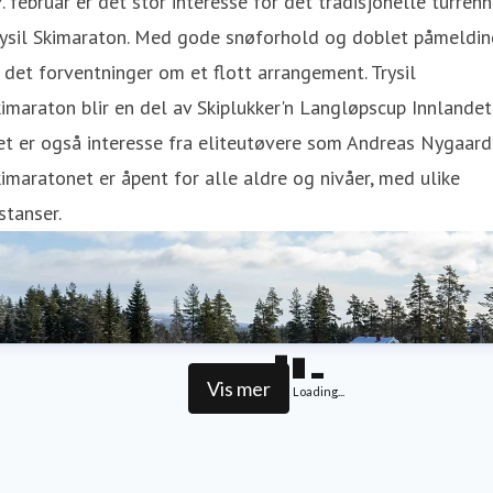
. februar er det stor interesse for det tradisjonelle turren
rysil Skimaraton. Med gode snøforhold og doblet påmeldin
 det forventninger om et flott arrangement. Trysil
imaraton blir en del av Skiplukker'n Langløpscup Innlandet
t er også interesse fra eliteutøvere som Andreas Nygaard
imaratonet er åpent for alle aldre og nivåer, med ulike
stanser.
Vis mer
Loading...