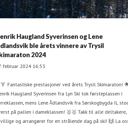
enrik Haugland Syverinsen og Lene
dlandsvik ble årets vinnere av Trysil
kimaraton 2024
. februar 2024 16:53
🏅 Fantastiske prestasjoner ved årets Trysil Skimaraton! 
nrik Haugland Syverinsen fra Lyn Ski tok førsteplassen i
rreklassen, mens Lene Ådlandsvik fra Sørskogbygda IL sto
erst på pallen i dameklassen! 🥇🥇 Takk til alle deltakere,
ivillige og arrangører for en strålende dag på ski! 🙌 La os