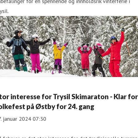
befalinger for en spennende og innholdsrik vinterferie i
ysil.
tor interesse for Trysil Skimaraton - Klar for
olkefest på Østby for 24. gang
. januar 2024 07:30