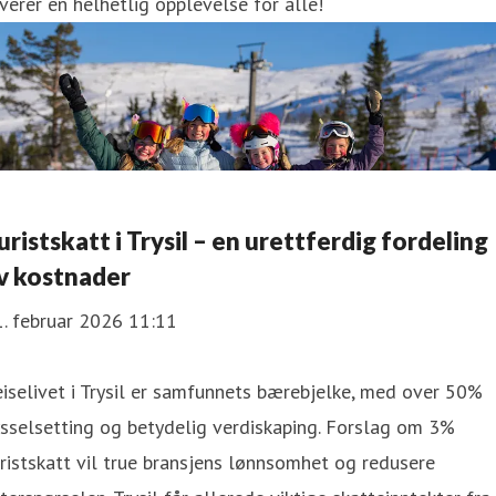
verer en helhetlig opplevelse for alle!
uristskatt i Trysil – en urettferdig fordeling
v kostnader
. februar 2026 11:11
iselivet i Trysil er samfunnets bærebjelke, med over 50%
sselsetting og betydelig verdiskaping. Forslag om 3%
ristskatt vil true bransjens lønnsomhet og redusere