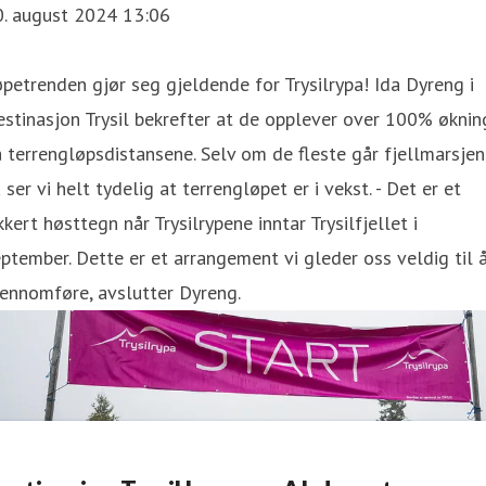
0. august 2024 13:06
petrenden gjør seg gjeldende for Trysilrypa! Ida Dyreng i
stinasjon Trysil bekrefter at de opplever over 100% øknin
 terrengløpsdistansene. Selv om de fleste går fjellmarsjen
 ser vi helt tydelig at terrengløpet er i vekst. - Det er et
kkert høsttegn når Trysilrypene inntar Trysilfjellet i
ptember. Dette er et arrangement vi gleder oss veldig til 
ennomføre, avslutter Dyreng.