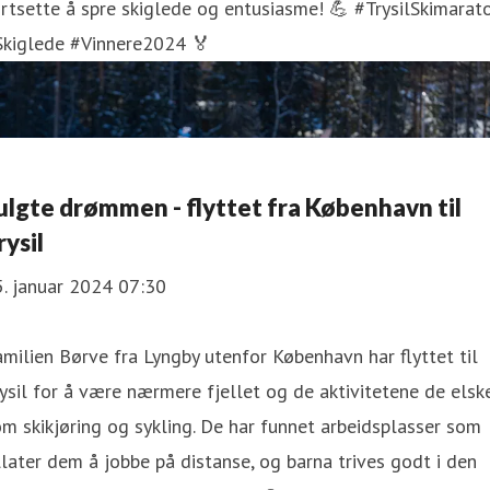
rtsette å spre skiglede og entusiasme! 💪 #TrysilSkimarat
Skiglede #Vinnere2024 🏅
ulgte drømmen - flyttet fra København til
rysil
. januar 2024 07:30
milien Børve fra Lyngby utenfor København har flyttet til
ysil for å være nærmere fjellet og de aktivitetene de elske
m skikjøring og sykling. De har funnet arbeidsplasser som
llater dem å jobbe på distanse, og barna trives godt i den