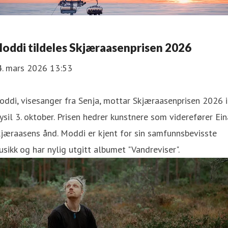
oddi tildeles Skjæraasenprisen 2026
4. mars 2026 13:53
ddi, visesanger fra Senja, mottar Skjæraasenprisen 2026 i
ysil 3. oktober. Prisen hedrer kunstnere som viderefører Ein
jæraasens ånd. Moddi er kjent for sin samfunnsbevisste
sikk og har nylig utgitt albumet "Vandreviser".