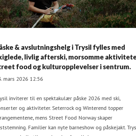
åske & avslutningshelg i Trysil fylles med
kiglede, livlig afterski, morsomme aktivitete
treet food og kulturopplevelser i sentrum.
3. mars 2026 12:56
ysil inviterer til en spektakulær påske 2026 med ski,
nserter og aktiviteter. Seterrock og Winterend topper
rrangementene, mens Street Food Norway skaper
ststemning. Familier kan nyte barneshow og påskejakt. Trys