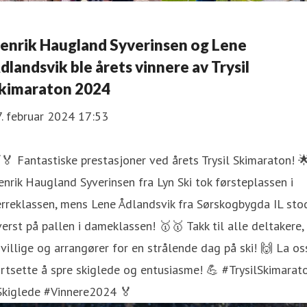
enrik Haugland Syverinsen og Lene
dlandsvik ble årets vinnere av Trysil
kimaraton 2024
. februar 2024 17:53
🏅 Fantastiske prestasjoner ved årets Trysil Skimaraton! 
nrik Haugland Syverinsen fra Lyn Ski tok førsteplassen i
rreklassen, mens Lene Ådlandsvik fra Sørskogbygda IL sto
erst på pallen i dameklassen! 🥇🥇 Takk til alle deltakere,
ivillige og arrangører for en strålende dag på ski! 🙌 La os
rtsette å spre skiglede og entusiasme! 💪 #TrysilSkimarat
Skiglede #Vinnere2024 🏅