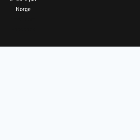
Norge
med en offensiv satsning på å videreutvikle Trysil som
helårlig og internasjonal destinasjon.
trysil.com
Facebook