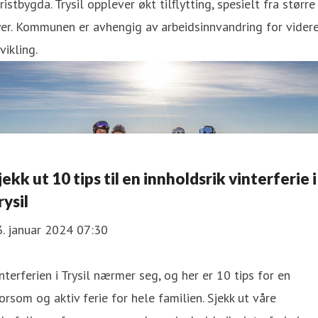
ristbygda. Trysil opplever økt tilflytting, spesielt fra større
er. Kommunen er avhengig av arbeidsinnvandring for vider
vikling.
jekk ut 10 tips til en innholdsrik vinterferie i
rysil
. januar 2024 07:30
nterferien i Trysil nærmer seg, og her er 10 tips for en
rsom og aktiv ferie for hele familien. Sjekk ut våre