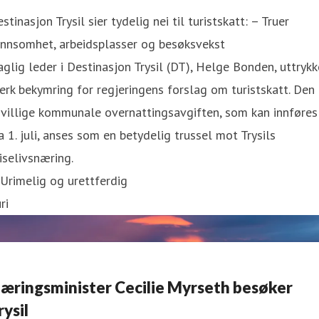
stinasjon Trysil sier tydelig nei til turistskatt: – Truer
ønnsomhet, arbeidsplasser og besøksvekst
glig leder i Destinasjon Trysil (DT), Helge Bonden, uttrykk
erk bekymring for regjeringens forslag om turistskatt. Den
ivillige kommunale overnattingsavgiften, som kan innføres
a 1. juli, anses som en betydelig trussel mot Trysils
iselivsnæring.
Urimelig og urettferdig
ri
æringsminister Cecilie Myrseth besøker
rysil