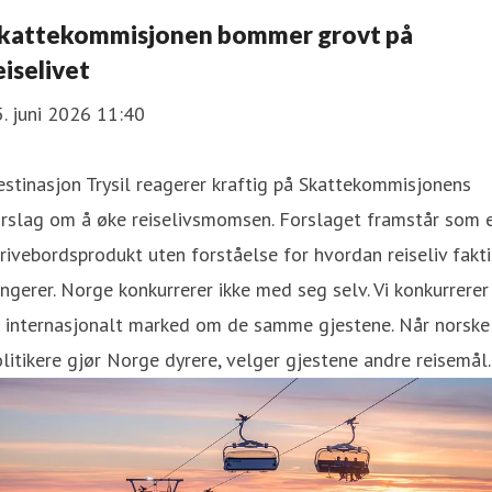
kattekommisjonen bommer grovt på
eiselivet
. juni 2026 11:40
stinasjon Trysil reagerer kraftig på Skattekommisjonens
orslag om å øke reiselivsmomsen. Forslaget framstår som 
rivebordsprodukt uten forståelse for hvordan reiseliv fakti
ngerer. Norge konkurrerer ikke med seg selv. Vi konkurrerer 
t internasjonalt marked om de samme gjestene. Når norske
litikere gjør Norge dyrere, velger gjestene andre reisemål.