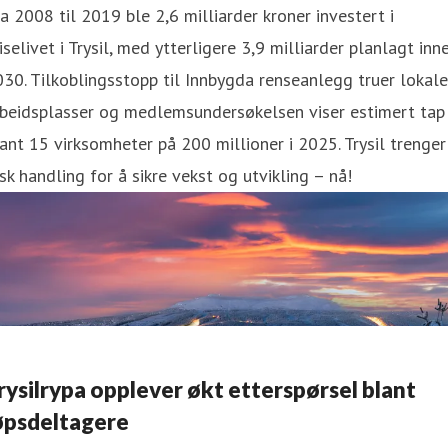
a 2008 til 2019 ble 2,6 milliarder kroner investert i
iselivet i Trysil, med ytterligere 3,9 milliarder planlagt inn
30. Tilkoblingsstopp til Innbygda renseanlegg truer lokale
rbeidsplasser og medlemsundersøkelsen viser estimert tap
ant 15 virksomheter på 200 millioner i 2025. Trysil trenger
sk handling for å sikre vekst og utvikling – nå!
rysilrypa opplever økt etterspørsel blant
øpsdeltagere