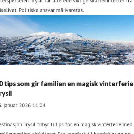
terspørselen. Trysil får allerede viktige skatteinntekter fra
iselivet. Politiske ansvar må ivaretas.
0 tips som gir familien en magisk vinterferie 
rysil
. januar 2026 11:04
stinasjon Trysil tilbyr ti tips for en magisk vinterferie med
milievennlige aktiviteter. Fra kanefart til hundekjøring og