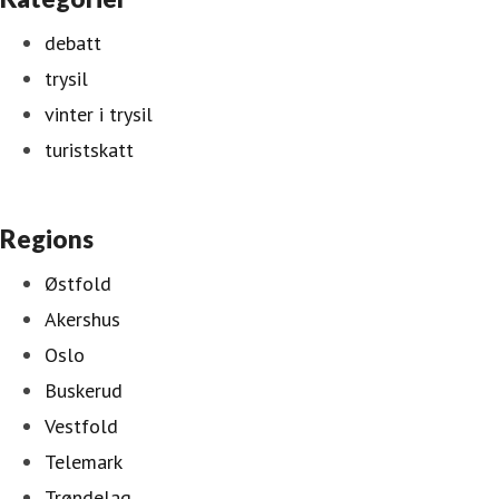
debatt
trysil
vinter i trysil
turistskatt
Regions
Østfold
Akershus
Oslo
Buskerud
Vestfold
Telemark
Trøndelag