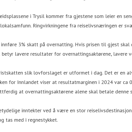
idsplassene i Trysil kommer fra gjestene som leier en seng
 lokalsamfunn. Ringvirkningene fra reiselivsnæringen er svæ
innføre 3% skatt på overnatting. Hvis prisen til gjest ska
betyr lavere resultater for overnattingsaktørene, lavere ve
istskatten slik lovforslaget er utformet i dag. Det er en al
en for Innlandet viser at resultatmarginen i 2024 var ca 0%
rettferdig at overnattingsaktørene alene skal betale denne 
tydelige inntekter ved å være en stor reiselivsdestinasjon,
og tas med i regnestykket.