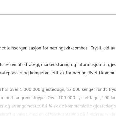
medlemsorganisasjon for næringsvirksomhet i Trysil, eid av 
ls reisemålsstrategi, markedsføring og informasjon til gjest
møteplasser og kompetansetiltak for næringslivet i kommu
 Vi har over 1 000 000 gjestedøgn, 32 000 senger rundt Trys
km med langrennsløyper. Over 100 000 sykkeldager, 100 km 
eter og arrangementer. 84 % av de kommersielle gjestedøgnen
kraftig vekst, med en offensiv satsning på å videreutvikle 