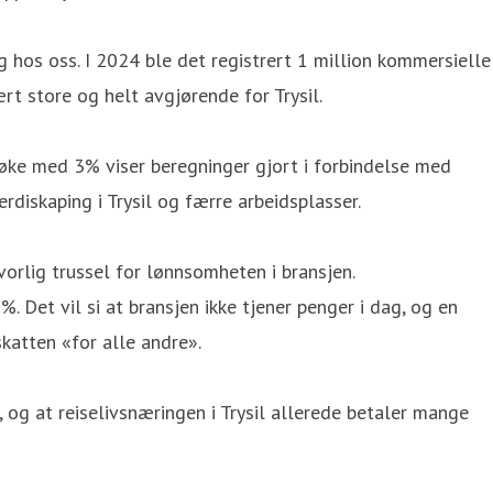
 hos oss. I 2024 ble det registrert 1 million kommersielle
rt store og helt avgjørende for Trysil.
l øke med 3% viser beregninger gjort i forbindelse med
rdiskaping i Trysil og færre arbeidsplasser.
vorlig trussel for lønnsomheten i bransjen.
. Det vil si at bransjen ikke tjener penger i dag, og en
skatten «for alle andre».
 og at reiselivsnæringen i Trysil allerede betaler mange