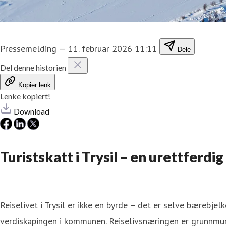
Pressemelding
—
11. februar 2026 11:11
Dele
Del denne historien
Kopier lenk
Lenke kopiert!
Download
Turistskatt i Trysil – en urettferdi
Reiselivet i Trysil er ikke en byrde – det er selve bærebjel
verdiskapingen i kommunen. Reiselivsnæringen er grunnmuren