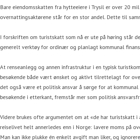
Bare eiendomsskatten fra hytteeiere i Trysil er over 20 mi
overnattingsaktørene står for en stor andel. Dette til samm
I forskriften om turistskatt som nå er ute på høring står 
generelt verktøy for ordinær og planlagt kommunal finansie
At renseanlegg og annen infrastruktur i en typisk turistkom
besøkende både vært ønsket og aktivt tilrettelagt for ove
det også være et politisk ansvar å sørge for at kommunal 
besøkende i etterkant, fremstår mer som politisk ansvarsfr
Videre brukes ofte argumentet om at «de har turistskatt i 
reiselivet helt annerledes enn i Norge: lavere moms på o
Man kan ikke plukke én enkelt avgift man liker, og ignore