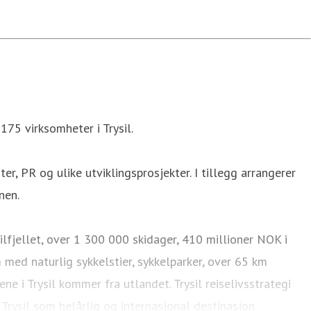
175 virksomheter i Trysil.
er, PR og ulike utviklingsprosjekter. I tillegg arrangerer
nen.
ilfjellet, over 1 300 000 skidager, 410 millioner NOK i
med naturlig sykkelstier, sykkelparker, over 65 km
e i Trysil kommer fra utlandet. Trysil reiselivsstrategi
Trysil som helårlig og internasjonal destinasjon.