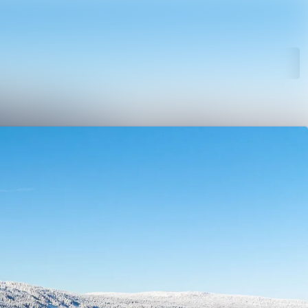
Søk i nyhetsrom
Følg
Følger