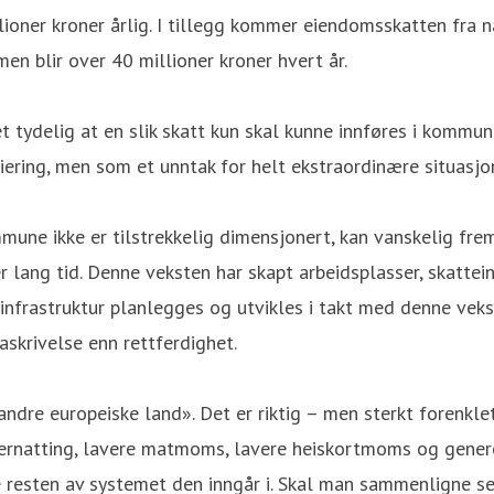
llioner kroner årlig. I tillegg kommer eiendomsskatten fra 
en blir over 40 millioner kroner hvert år.
det tydelig at en slik skatt kun skal kunne innføres i kom
ring, men som et unntak for helt ekstraordinære situasjone
mune ikke er tilstrekkelig dimensjonert, kan vanskelig frems
r lang tid. Denne veksten har skapt arbeidsplasser, skatte
infrastruktur planlegges og utvikles i takt med denne veks
askrivelse enn rettferdighet.
andre europeiske land». Det er riktig – men sterkt forenkl
vernatting, lavere matmoms, lavere heiskortmoms og genere
re resten av systemet den inngår i. Skal man sammenligne 