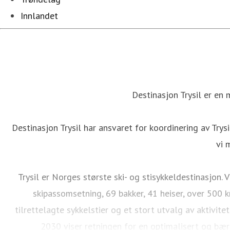
Innlandet
Destinasjon Trysil er en 
Destinasjon Trysil har ansvaret for koordinering av Trysi
vi 
Trysil er Norges største ski- og stisykkeldestinasjon.
skipassomsetning, 69 bakker, 41 heiser, over 500 
tilrettelagte sykkelstier og et stort utvalg av aktivit
2030 viser retningen for en optimalisert og bære