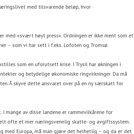
næringslivet med tilsvarende beløp, hvor
muner med «svært høyt press». Ordningen er ikke ment som et
r – som vi har sett i f.eks. Lofoten og Tromsø.
tilles som en uforutsett krise. I Trysil har økningen i
inntekter og betydelige økonomiske ringvirkninger. Da må
ten. Å skyve dette ansvaret over på en ny særskatt for
et. I mange av disse landene er rammevilkårene for
lt ofte et mer næringsvennlig skatte- og avgiftssystem.
seg med Europa, må man gjøre det helhetlig – og da er det