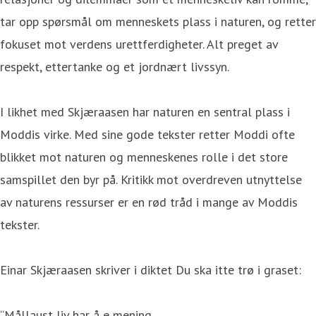
tar opp spørsmål om menneskets plass i naturen, og retter
fokuset mot verdens urettferdigheter. Alt preget av
respekt, ettertanke og et jordnært livssyn.
I likhet med Skjæraasen har naturen en sentral plass i
Moddis virke. Med sine gode tekster retter Moddi ofte
blikket mot naturen og menneskenes rolle i det store
samspillet den byr på. Kritikk mot overdreven utnyttelse
av naturens ressurser er en rød tråd i mange av Moddis
tekster.
Einar Skjæraasen skriver i diktet Du ska itte trø i graset:
“Mållaust liv har å e mening