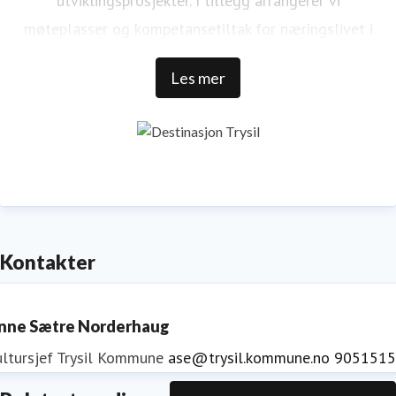
utviklingsprosjekter. I tillegg arrangerer vi
møteplasser og kompetansetiltak for næringslivet i
kommunen.
Les mer
Trysil er Norges største ski- og stisykkeldestinasjon. Vi
har over 1 000 000 gjestedøgn, 32 000 senger rundt
Trysilfjellet, over 1 300 000 skidager, 410 millioner
NOK i skipassomsetning, 69 bakker, 41 heiser, over
500 km med langrennsløyper. Over 100 000
sykkeldager, 100 km med naturlig sykkelstier,
Kontakter
sykkelparker, over 65 km tilrettelagte sykkelstier og
et stort utvalg av aktiviteter og arrangementer. 84 %
nne Sætre Norderhaug
av de kommersielle gjestedøgnene i Trysil kommer fra
ultursjef Trysil Kommune
ase@trysil.kommune.no
9051515
utlandet. Trysil reiselivsstrategi 2030 viser retningen