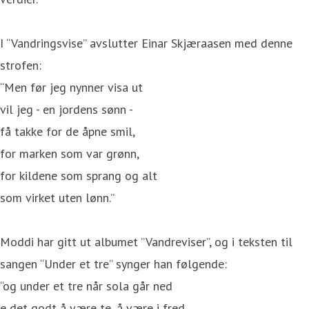
I “Vandringsvise” avslutter Einar Skjæraasen med denne
strofen:
“Men før jeg nynner visa ut
vil jeg - en jordens sønn -
få takke for de åpne smil,
for marken som var grønn,
for kildene som sprang og alt
som virket uten lønn.”
Moddi har gitt ut albumet ”Vandreviser”, og i teksten til
sangen “Under et tre” synger han følgende:
“og under et tre når sola går ned
e det godt å være te, å være i fred