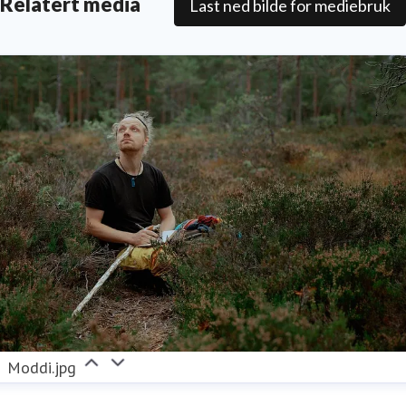
for en optimalisert og bærekraftig vekst, med en
Relatert media
Last ned bilde for mediebruk
offensiv satsning på å videreutvikle Trysil som
helårlig og internasjonal destinasjon.
Moddi.jpg