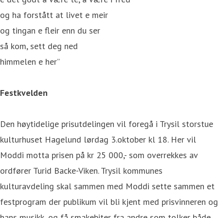
og ha forstått at livet e meir
og tingan e fleir enn du ser
så kom, sett deg ned
himmelen e her”
Festkvelden
Den høytidelige prisutdelingen vil foregå i Trysil storstue
kulturhuset Hagelund lørdag 3.oktober kl 18. Her vil
Moddi motta prisen på kr 25 000,- som overrekkes av
ordfører Turid Backe-Viken. Trysil kommunes
kulturavdeling skal sammen med Moddi sette sammen et
festprogram der publikum vil bli kjent med prisvinneren og
hans musikk, og få smakebiter fra andre som tolker både