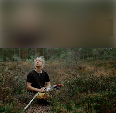
Søk i nyhetsr
Nyhetsarkiv
Mediebank
Følg
Følger
Arrangementer
Kontakter