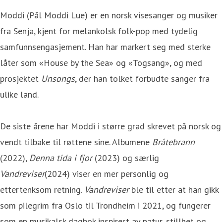
Moddi (Pål Moddi Lue) er en norsk visesanger og musiker
fra Senja, kjent for melankolsk folk-pop med tydelig
samfunnsengasjement. Han har markert seg med sterke
låter som «House by the Sea» og «Togsang», og med
prosjektet
Unsongs
, der han tolket forbudte sanger fra
ulike land.
De siste årene har Moddi i større grad skrevet på norsk og
vendt tilbake til røttene sine. Albumene
Bråtebrann
(2022),
Denna tida i fjor
(2023) og særlig
Vandreviser
(2024) viser en mer personlig og
ettertenksom retning.
Vandreviser
ble til etter at han gikk
som pilegrim fra Oslo til Trondheim i 2021, og fungerer
som en musikalsk dagbok inspirert av natur, stillhet og