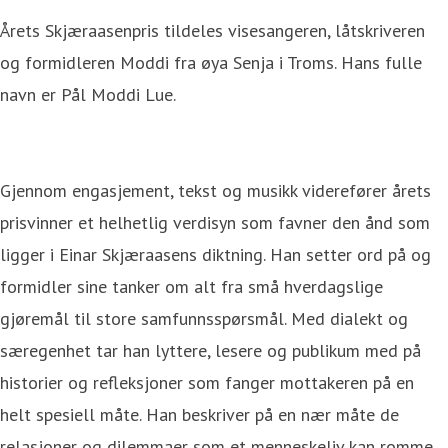
Årets Skjæraasenpris tildeles visesangeren, låtskriveren
og formidleren Moddi fra øya Senja i Troms. Hans fulle
navn er Pål Moddi Lue.
Gjennom engasjement, tekst og musikk viderefører årets
prisvinner et helhetlig verdisyn som favner den ånd som
ligger i Einar Skjæraasens diktning. Han setter ord på og
formidler sine tanker om alt fra små hverdagslige
gjøremål til store samfunnsspørsmål. Med dialekt og
særegenhet tar han lyttere, lesere og publikum med på
historier og refleksjoner som fanger mottakeren på en
helt spesiell måte. Han beskriver på en nær måte de
relasjoner og dilemmaer som et menneskeliv kan romme,