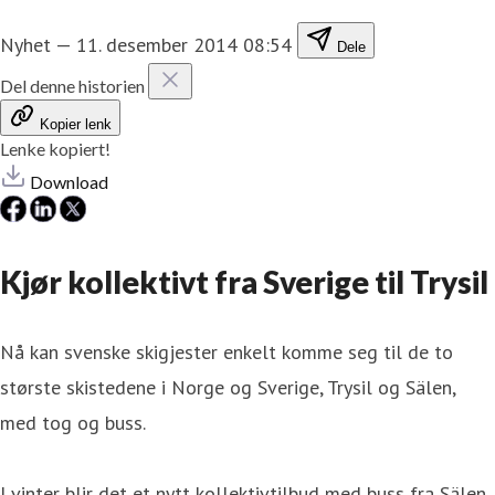
Nyhet
—
11. desember 2014 08:54
Dele
Del denne historien
Kopier lenk
Lenke kopiert!
Download
Kjør kollektivt fra Sverige til Trysil
Nå kan svenske skigjester enkelt komme seg til de to
største skistedene i Norge og Sverige, Trysil og Sälen,
med tog og buss.
I vinter blir det et nytt kollektivtilbud med buss fra Sälen