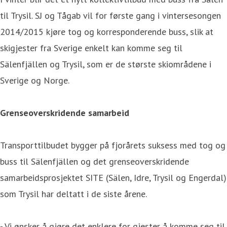
til Trysil. SJ og Tågab vil for første gang i vintersesongen
2014/2015 kjøre tog og korresponderende buss, slik at
skigjester fra Sverige enkelt kan komme seg til
Sälenfjällen og Trysil, som er de største skiområdene i
Sverige og Norge.
Grenseoverskridende samarbeid
Transporttilbudet bygger på fjorårets suksess med tog og
buss til Sälenfjällen og det grenseoverskridende
samarbeidsprosjektet SITE (Sälen, Idre, Trysil og Engerdal)
som Trysil har deltatt i de siste årene.
- Vi ønsker å gjøre det enklere for gjester å komme seg til