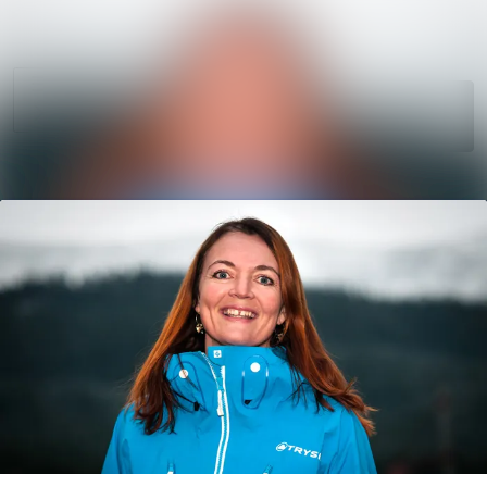
Søk i nyhetsr
Nyhetsarkiv
Mediebank
Følg
Følger
Arrangementer
Kontakter