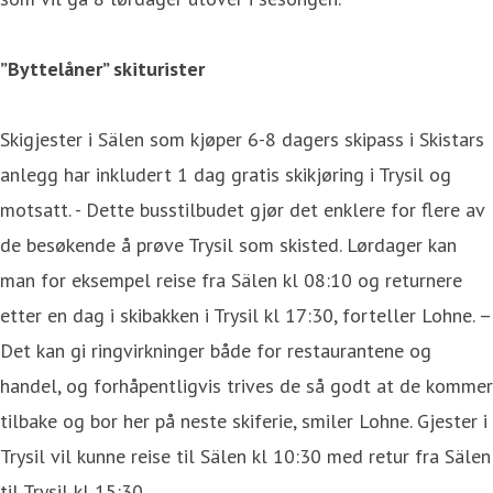
”Byttelåner” skiturister
Skigjester i Sälen som kjøper 6-8 dagers skipass i Skistars
anlegg har inkludert 1 dag gratis skikjøring i Trysil og
motsatt. - Dette busstilbudet gjør det enklere for flere av
de besøkende å prøve Trysil som skisted. Lørdager kan
man for eksempel reise fra Sälen kl 08:10 og returnere
etter en dag i skibakken i Trysil kl 17:30, forteller Lohne. –
Det kan gi ringvirkninger både for restaurantene og
handel, og forhåpentligvis trives de så godt at de kommer
tilbake og bor her på neste skiferie, smiler Lohne. Gjester i
Trysil vil kunne reise til Sälen kl 10:30 med retur fra Sälen
til Trysil kl 15:30.