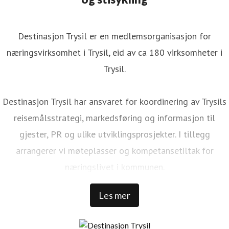
Destinasjon Trysil er en medlemsorganisasjon for
næringsvirksomhet i Trysil, eid av ca 180 virksomheter i
Trysil.
Destinasjon Trysil har ansvaret for koordinering av Trysils
reisemålsstrategi, markedsføring og informasjon til
gjester, PR og ulike utviklingsprosjekter. I tillegg
arrangerer vi møteplasser og kompetansetiltak for
næringslivet i kommunen.
Les mer
Trysil er Norges største ski- og stisykkeldestinasjon. Vi har
1 000 000 kommersielle gjestedøgn, 32 000 senger rundt