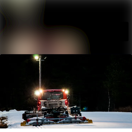
Søk i nyhetsr
Nyhetsarkiv
Mediebank
Følg
Følger
Arrangementer
Kontakter