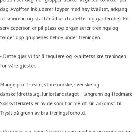
dag. Avgiften inkluderer løyper med høy kvalitet, adgang
til smørebu og start/målhus (toaletter og garderobe). En
serviceperson er på plass og organiserer treninga og
følger opp gruppenes behov under treningen.
- Dette gjør vi for å regulere og kvalitetssikre treningen
for våre gjester.
Mange proff-team, store norske, svenske og
danske idrettslag, Juniorlandslaget i langrenn og Hedmark
Skiskytterkrets er av de som har meldt sin ankomst til
Trysil på grunn av bra treningsforhold.
- Vi gleder oss over å være i gang med vintersesongen og