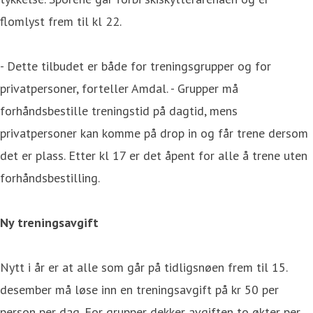
flomlyst frem til kl 22.
- Dette tilbudet er både for treningsgrupper og for
privatpersoner, forteller Amdal. - Grupper må
forhåndsbestille treningstid på dagtid, mens
privatpersoner kan komme på drop in og får trene dersom
det er plass. Etter kl 17 er det åpent for alle å trene uten
forhåndsbestilling.
Ny treningsavgift
Nytt i år er at alle som går på tidligsnøen frem til 15.
desember må løse inn en treningsavgift på kr 50 per
person per dag. For grupper dekker avgiften to økter per