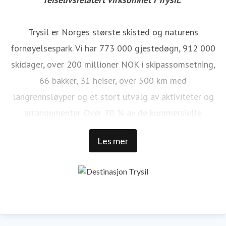
Trysil er Norges største skisted og naturens
fornøyelsespark. Vi har 773 000 gjestedøgn, 912 000
skidager, over 200 millioner NOK i skipassomsetning,
66 bakker, 31 heiser, over 500 km med
langrennsløyper og et stort utvalg av aktiviteter og
arrangementer. Over 70 % av de kommersielle
gjestedøgnene i Trysil kommer fra utlandet.Trysil
Les mer
reiselivsstrategi 2020 viser retningen for en offensiv
satsning på å videreutvikle Trysil som internasjonal
destinasjon.