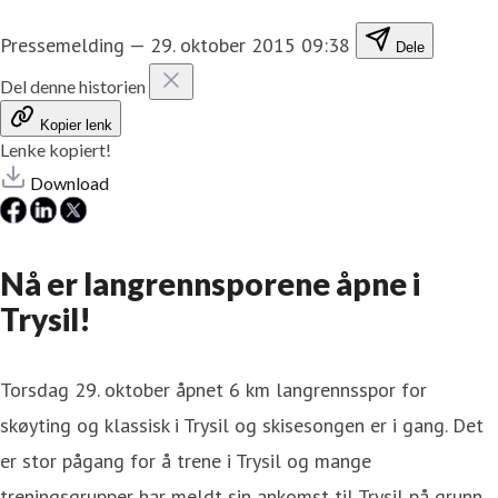
Pressemelding
—
29. oktober 2015 09:38
Dele
Del denne historien
Kopier lenk
Lenke kopiert!
Download
Nå er langrennsporene åpne i
Trysil!
Torsdag 29. oktober åpnet 6 km langrennsspor for
skøyting og klassisk i Trysil og skisesongen er i gang. Det
er stor pågang for å trene i Trysil og mange
treningsgrupper har meldt sin ankomst til Trysil på grunn