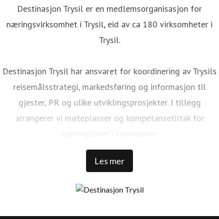
Destinasjon Trysil er en medlemsorganisasjon for
næringsvirksomhet i Trysil, eid av ca 180 virksomheter i
Trysil.
Destinasjon Trysil har ansvaret for koordinering av Trysils
reisemålsstrategi, markedsføring og informasjon til
gjester, PR og ulike utviklingsprosjekter. I tillegg
arrangerer vi møteplasser og kompetansetiltak for
næringslivet i kommunen.
Les mer
Trysil er Norges største ski- og stisykkeldestinasjon. Vi har
1 000 000 kommersielle gjestedøgn, 32 000 senger rundt
Trysilfjellet, over 1 300 000 skidager, 456 millioner NOK i
skipassomsetning, 69 bakker, 41 heiser, over 500 km med