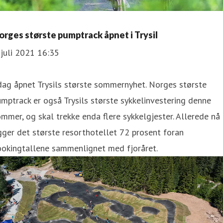
orges største pumptrack åpnet i Trysil
 juli 2021 16:35
dag åpnet Trysils største sommernyhet. Norges største
mptrack er også Trysils største sykkelinvestering denne
mmer, og skal trekke enda flere sykkelgjester. Allerede nå
gger det største resorthotellet 72 prosent foran
ookingtallene sammenlignet med fjoråret.