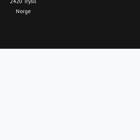
2420 Trysil
viser retningen for en optimalisert og bærekraftig vekst,
Norge
med en offensiv satsning på å videreutvikle Trysil som
helårlig og internasjonal destinasjon.
trysil.com
Facebook