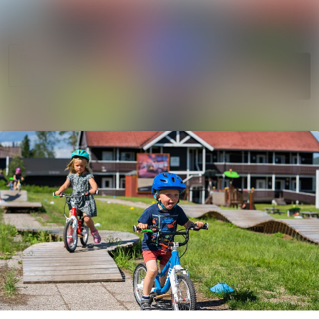
Søk i nyhetsr
Nyhetsarkiv
Mediebank
Følg
Følger
Arrangementer
Kontakter