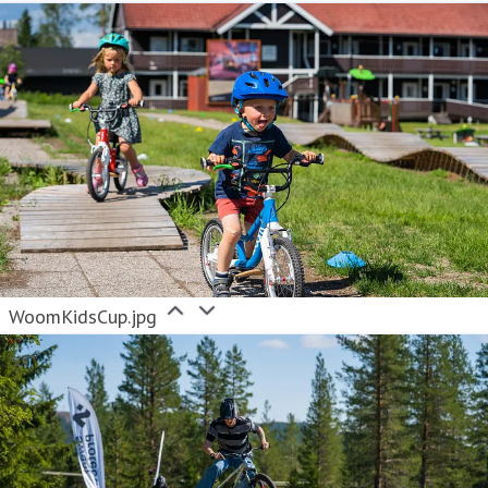
WoomKidsCup.jpg