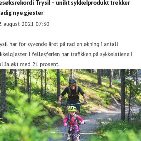
esøksrekord i Trysil – unikt sykkelprodukt trekker
tadig nye gjester
2. august 2021 07:30
ysil har for syvende året på rad en økning i antall
kkelgjester. I fellesferien har trafikken på sykkelstiene i
llia økt med 21 prosent.